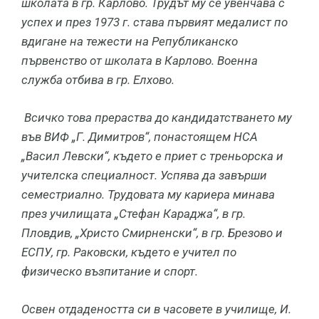
школата в гр. Карлово. Трудът му се увенчава с
успех и през 1973 г. става първият медалист по
вдигане на тежести на Републиканско
първенство от школата в Карлово. Военна
служба отбива в гр. Елхово.
Всичко това прераства до кандидатстването му
във ВИФ „Г. Димитров“, понастоящем НСА
„Васил Левски“, където е приет с треньорска и
учителска специалност. Успява да завърши
семестриално. Трудовата му кариера минава
през училищата „Стефан Караджа“, в гр.
Пловдив, „Христо Смирненски“, в гр. Брезово и
ЕСПУ, гр. Раковски, където е учител по
физическо възпитание и спорт.
Освен отдадеността си в часовете в училище, И.