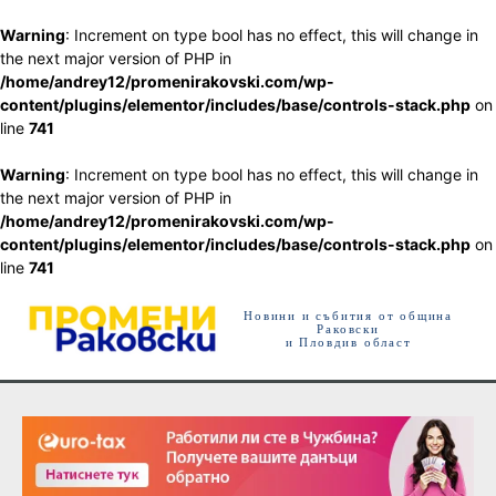
Warning
: Increment on type bool has no effect, this will change in
the next major version of PHP in
/home/andrey12/promenirakovski.com/wp-
content/plugins/elementor/includes/base/controls-stack.php
on
line
741
Warning
: Increment on type bool has no effect, this will change in
the next major version of PHP in
/home/andrey12/promenirakovski.com/wp-
content/plugins/elementor/includes/base/controls-stack.php
on
line
741
Новини и събития от община
Раковски
и Пловдив област