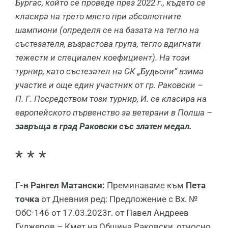
Бургас, който се проведе през 2022 г., където се
класира на трето място при абсолютните
шампиони (определя се на базата на тегло на
състезателя, възрастова група, тегло вдигнати
тежести и специален коефициент). На този
турнир, като състезател на СК „Будьони“ взима
участие и още един участник от гр. Раковски –
П. Г. Посредством този турнир, И. се класира на
европейското първенство за ветерани в Полша –
завръща в град Раковски със
златен медал.
* * *
Г-н Рангел Матански:
Преминаваме към
Пета
точка
от Дневния ред: Предложение с Вх. №
ОбС-146 от 17.03.2023г. от Павел Андреев
Гуджеров – Кмет на Община Раковски, относно