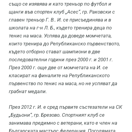
също се изявява и като треньор по футбол и
щанги във спортен клуб „Асес“, гр. Раковски с
главен треньор Г. В.. И. се присъединява и в
школата на г-н Л. Б., където тренира деца по
тенис на маса. Успява да доведе момчетата,
които тренира до Републиканско първенството,
където отборно стават шампиони в две
последователни години през 2000 г. и 2001 г.
През 2000 г. още две от момчетата на И. се
класират на финалите на Републиканското
първенство по тенис на маса, но не успяват да
грабнат медали.
През 2012 г. И. е сред първите състезатели на СК
„Будьони“, гр. Брезово. Спортният клуб се
занимава предимно с ветерани, като е член на
Българската мастърс федерация. Поголямата