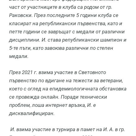
част от участниците в клуба са родом от гр.
Раковски. През последните 5 години клуба се
класират на републикански първенства, като и
петте години се завръщат с медали от различни
дисциплини. И. става републикански шампион и
5-те пъти, като завоюва различни по степен
медали.
През 2021 г. взима участие в Световното
първенство по вдигане на тежести за ветерани,
което с оглед на епидемиологичната обстановка
се провежда онлайн. Поради технически
проблем, лоша интернет връзка, И. е
дисквалифициран.
И. взима участие в турнира в памет на И. А. в гр.