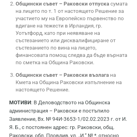
Общински съвет – Раковски отпуска
сумата
на лицето по т. 1 от настоящето Решение за
участието му на Европейско първенство по
вдигане на тежести в Ирландия, гр.
Уотътфорд, като при неявяване на
състезанието или дисквалифициране от
състезанието по вина на лицето,
финансовата помощ следва да бъде върната
по сметка на Община Раковски.
Общински съвет – Раковски възлага
на
Кмета на Община Раковски изпълнение на
настоящето Решение.
МОТИВИ
: В Деловодството на Общинска
администрация – Раковски е постъпило
Заявление, Вх. № 94И-3653-1/02.02.2023 г. от И.
Я. Б., с постоянен адрес: гр. Раковски, общ.
Раковски, обл. Пловдив, ул. „И.“ № *, относно