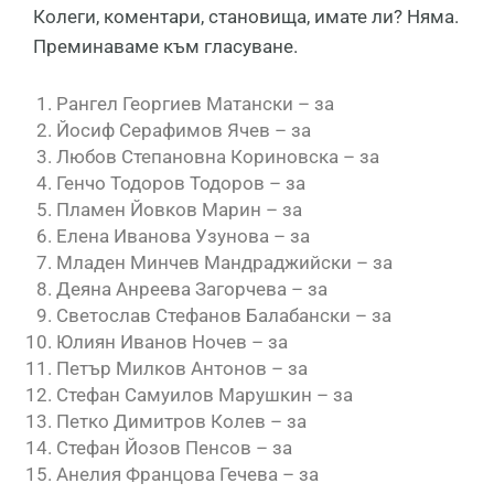
Колеги, коментари, становища, имате ли? Няма.
Преминаваме към гласуване.
Рангел Георгиев Матански – за
Йосиф Серафимов Ячев – за
Любов Степановна Кориновска – за
Генчо Тодоров Тодоров – за
Пламен Йовков Марин – за
Елена Иванова Узунова – за
Младен Минчев Мандраджийски – за
Деяна Анреева Загорчева – за
Светослав Стефанов Балабански – за
Юлиян Иванов Ночев – за
Петър Милков Антонов – за
Стефан Самуилов Марушкин – за
Петко Димитров Колев – за
Стефан Йозов Пенсов – за
Анелия Францова Гечева – за