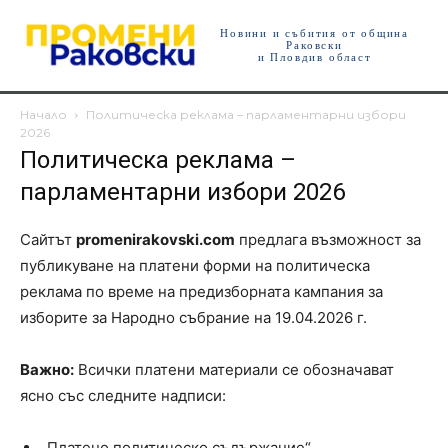
Новини и събития от община
Раковски
и Пловдив област
Начало
Политическа реклама – парламентарни избори
2026
Политическа реклама –
парламентарни избори 2026
Сайтът
promenirakovski.com
предлага възможност за
публикуване на платени форми на политическа
реклама по време на предизборната кампания за
изборите за Народно събрание на 19.04.2026 г.
Важно:
Всички платени материали се обозначават
ясно със следните надписи:
„Платено политическо съдържание“