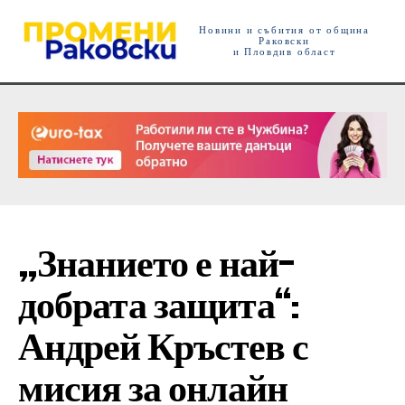
Новини и събития от община
Раковски
и Пловдив област
„Знанието е най-
добрата защита“:
Андрей Кръстев с
мисия за онлайн