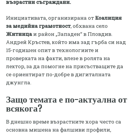
възрастни съграждани.
​Инициативата, организирана от
Коалиция
за медийна грамотност
, обхвана село
Житница
и район „Западен“ в Пловдив.
Андрей Кръстев, който има зад гърба си над
15-годишен опит в технологиите и
проверката на факти, влезе в ролята на
лектор, за да помогне на присъстващите да
се ориентират по-добре в дигиталната
джунгла.
​Защо темата е по-актуална от
всякога?
​В днешно време възрастните хора често са
основна мишена на фалшиви профили,