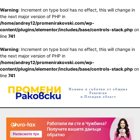
Warning
: Increment on type bool has no effect, this will change in
the next major version of PHP in
/home/andrey12/promenirakovski.com/wp-
content/plugins/elementor/includes/base/controls-stack.php
on
line
741
Warning
: Increment on type bool has no effect, this will change in
the next major version of PHP in
/home/andrey12/promenirakovski.com/wp-
content/plugins/elementor/includes/base/controls-stack.php
on
line
741
Новини и събития от община
Раковски
и Пловдив област