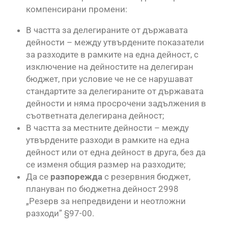
компенсирани промени:
В частта за делегираните от държавата
дейности – между утвърдените показатели
за разходите в рамките на една дейност, с
изключение на дейностите на делегиран
бюджет, при условие че не се нарушават
стандартите за делегираните от държавата
дейности и няма просрочени задължения в
съответната делегирана дейност;
В частта за местните дейности – между
утвърдените разходи в рамките на една
дейност или от една дейност в друга, без да
се изменя общия размер на разходите;
Да се
разпорежда
с резервния бюджет,
плануван по бюджетна дейност 2998
„Резерв за непредвидени и неотложни
разходи” §97-00.