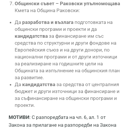
Общински съвет – Раковски упълномощава
Кмета на Община Раковски:
Да
разработва и възлага
подготовката на
общински програми и проекти и да
кандидатства
за финансиране им със
средства по структурни и други фондове на
Европейския съюз и на други донори, по
национални програми и от други източници
за реализиране на годишните цели на
Общината за изпълнение на общинския план
за развитие.
Да
кандидатства
за средства от централния
бюджет и други източници за финансиране и
за съфинансиране на общински програми и
проекти.
МОТИВИ
: С разпоредбата на чл. 6, ал. 1 от
Закона за прилагане на разпоредби на Закона