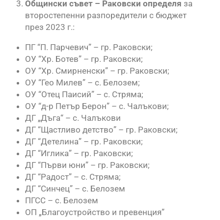
Общински съвет – Раковски определя
за
второстепенни разпоредители с бюджет
през 2023 г.:
ПГ “П. Парчевич” – гр. Раковски;
ОУ “Хр. Ботев” – гр. Раковски;
ОУ “Хр. Смирненски” – гр. Раковски;
ОУ “Гео Милев” – с. Белозем;
ОУ “Отец Паисий” – с. Стряма;
ОУ “д-р Петър Берон” – с. Чалъкови;
ДГ „Дъга“ – с. Чалъкови
ДГ “Щастливо детство” – гр. Раковски;
ДГ “Детелина” – гр. Раковски;
ДГ “Иглика” – гр. Раковски;
ДГ “Първи юни” – гр. Раковски;
ДГ “Радост” – с. Стряма;
ДГ “Синчец” – с. Белозем
ПГСС – с. Белозем
ОП „Благоустройство и превенция”