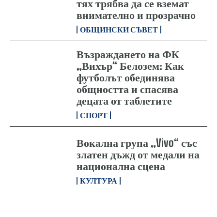
тях трябва да се вземат
внимателно и прозрачно
ОБЩИНСКИ СЪВЕТ
Възраждането на ФК
„Вихър“ Белозем: Как
футболът обединява
общността и спасява
децата от таблетите
СПОРТ
Вокална група „Vivo“ със
златен дъжд от медали на
национална сцена
КУЛТУРА