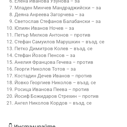
Елена Иванова Узунова – за
Младен Минчев Мандраджийски – за
Деяна Анреева Загорчева – за
Светослав Стефанов Балабански – за
Юлиян Иванов Ночев – за
Петър Милков Антонов – против
Стефан Самуилов Марушкин – възд. се
Петко Димитров Колев – възд. се
Стефан Йозов Пенсов – за
Анелия Францова Гечева – против
Георги Николов Тотов – за
Костадин Дечев Иванов – против
Йовко Георгиев Николов – възд. се
Росица Иванова Пеева – против
Йосиф Божидаров Стрехин – против
Ангел Николов Кордов – възд. се
👇 Инсталирайте