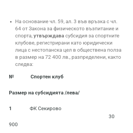
На основание чл. 59, ал. 3 във връзка с чл.
64 от Закона за физическото възпитание и
спорта,
утвърждава
субсидия за спортните
клубове, регистрирани като юридически
лица с нестопанска цел в обществена полза
в размер на 72 400 лв., разпределени, както
следва:
№
Спортен клуб
Размер на субсидията /лева/
1
ФК Секирово
30
900