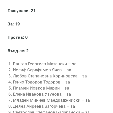
Гласували: 21
За: 19
Против: 0
Възд.се: 2
Рангел Георгиев Матански – за
Йосиф Серафимов Ячев – за
Любов Степановна Кориновска – за
Генчо Тодоров Тодоров – за
Пламен Йовков Марин – за
Елена Иванова Узунова – за
Младен Минчев Мандраджийски – за
Деяна Анреева Загорчева – за
Светослав Стефанов Балабански – за