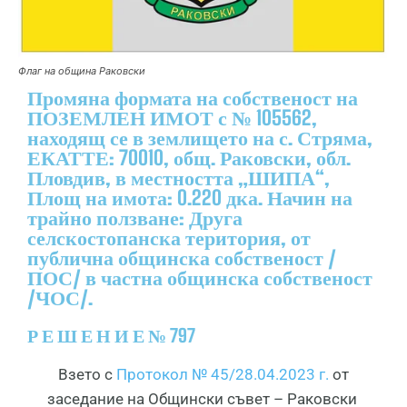
Флаг на община Раковски
Промяна формата на собственост на
ПОЗЕМЛЕН ИМОТ с № 105562,
находящ се в землището на с. Стряма,
ЕКАТТЕ: 70010, общ. Раковски, обл.
Пловдив, в местността „ШИПА“,
Площ на имота: 0.220 дка. Начин на
трайно ползване: Друга
селскостопанска територия, от
публична общинска собственост /
ПОС/ в частна общинска собственост
/ЧОС/.
Р Е Ш Е Н И Е № 797
Взето с
Протокол № 45/28.04.2023 г.
от
заседание на Общински съвет – Раковски