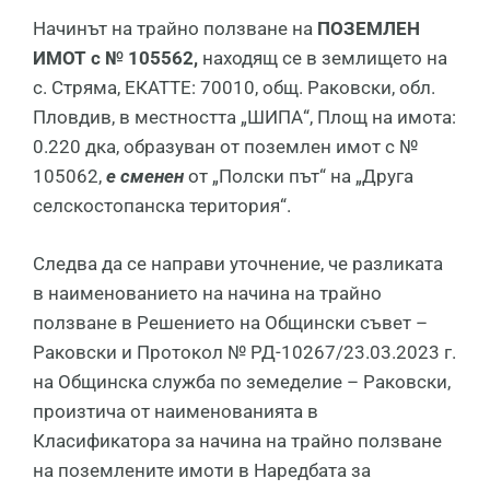
Начинът на трайно ползване на
ПОЗЕМЛЕН
ИМОТ с № 105562,
находящ се в землището на
с. Стряма, ЕКАТТЕ: 70010, общ. Раковски, обл.
Пловдив, в местността „ШИПА“, Площ на имота:
0.220 дка, образуван от поземлен имот с №
105062,
е сменен
от „Полски път“ на „Друга
селскостопанска територия“.
Следва да се направи уточнение, че разликата
в наименованието на начина на трайно
ползване в Решението на Общински съвет –
Раковски и Протокол № РД-10267/23.03.2023 г.
на Общинска служба по земеделие – Раковски,
произтича от наименованията в
Класификатора за начина на трайно ползване
на поземлените имоти в Наредбата за