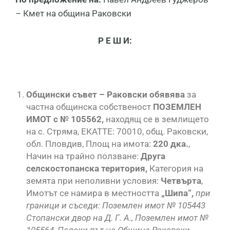
– Кмет на община Раковски
Р Е Ш И:
Общински съвет – Раковски обявява
за
частна общинска собственост
ПОЗЕМЛЕН
ИМОТ с № 105562,
находящ се в землището
на с. Стряма, ЕКАТТЕ: 70010, общ. Раковски,
обл. Пловдив, Площ на имота:
220 дка.
,
Начин на трайно ползване:
Друга
селскостопанска територия,
Категория на
земята при неполивни условия:
Четвърта
,
Имотът се намира в местността
„Шипа“,
при
граници и съседи: Поземлен имот № 105443
Стопански двор на Д. Г. А., Поземлен имот №
105564, Полски път на Община Раковски,