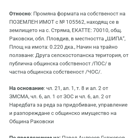
Относно
: Промяна формата на собственост на
ПОЗЕМЛЕН ИМОТ с № 105562, находящ се в
землището на с. Стряма, ЕКАТТЕ: 70010, общ.
Раковски, обл. Пловдив, в местността „ШИПА“,
Площ на имота: 0.220 дка., Начин на трайно
ползване: Друга селскостопанска територия, от
публична общинска собственост /ПОС/ в
частна общинска собственост /ЧОС/.
На основание
: чл. 21, ал. 1, т. 8 и ал. 2 от
ЗМСМА, чл. 6, ал. 1 от ЗОС и чл. 6, ал. 2 от
Наредбата за реда за придобиване, управление
и разпореждане с общинско имущество на
Община Раковски
По предложение на:
Павел Андреев Гуджеров