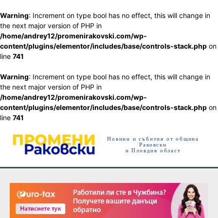
Warning
: Increment on type bool has no effect, this will change in
the next major version of PHP in
/home/andrey12/promenirakovski.com/wp-
content/plugins/elementor/includes/base/controls-stack.php
on
line
741
Warning
: Increment on type bool has no effect, this will change in
the next major version of PHP in
/home/andrey12/promenirakovski.com/wp-
content/plugins/elementor/includes/base/controls-stack.php
on
line
741
Новини и събития от община
Раковски
и Пловдив област