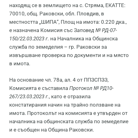
находящ се в землището на с. Стряма, ЕКАТТЕ:
70010, общ. Раковски, обл. Пловдив, в
местността „ШИПА“, Площ на имота: 0.220 дка.,
е назначена Комисия със З
аповед № РД-07-
150/22.03.2023 г.
на Началника на Общинска
служба по земеделия – гр. Раковски за
извършване проверка по документи и на място
в имота.
На основание чл. 78а, ал. 4 от ППЗСПЗЗ,
Комисията е съставила
Протокол
№ РД10-
267/23.03.2023 г.
, като е отразила
констатирания начин на трайно ползване на
имота. Протоколът на комисията е утвърден от
началника на общинската служба по земеделие
и е съобщен на Община Раковски.