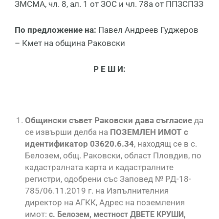
ЗМСМА, чл. 8, ал. 1 от ЗОС и чл. 78а от ППЗСПЗЗ
По предложение на:
Павел Андреев Гуджеров
– Кмет на община Раковски
Р Е Ш И:
Общински съвет Раковски дава съгласие
да
се извърши делба на
ПОЗЕМЛЕН ИМОТ с
идентификатор 03620.6.34
, находящ се в с.
Белозем, общ. Раковски, област Пловдив, по
кадастралната карта и кадастралните
регистри, одобрени със Заповед № РД-18-
785/06.11.2019 г. на Изпълнителния
директор на АГКК, Адрес на поземления
имот:
с. Белозем, местност ДВЕТЕ КРУШИ,