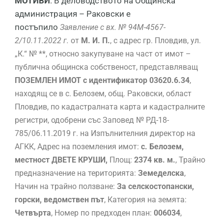
МОТИВИ
: В деловодството на Общинска
администрация – Раковски е
постъпило
Заявление с вх. № 94М-4567-
2/10.11.2022 г.
от
М. И. П.
, с адрес гр. Пловдив, ул.
„К.“ № **, относно закупуване на част от имот –
публична общинска собственост, представляващ
ПОЗЕМЛЕН ИМОТ с идентификатор 03620.6.34
,
находящ се в с. Белозем, общ. Раковски, област
Пловдив, по кадастралната карта и кадастралните
регистри, одобрени със Заповед № РД-18-
785/06.11.2019 г. на Изпълнителния директор на
АГКК, Адрес на поземления имот:
с. Белозем,
местност ДВЕТЕ КРУШИ,
Площ:
2374 кв. м.
, Трайно
предназначение на територията:
Земеделска
,
Начин на трайно ползване:
За селскостопански,
горски, ведомствен път
, Категория на земята:
Четвърта
, Номер по предходен план:
006034
,