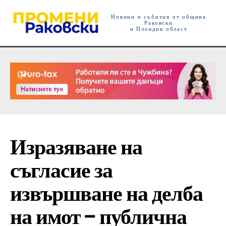
Новини и събития от община
Раковски
и Пловдив област
Изразяване на
съгласие за
извършване на делба
на имот – публична