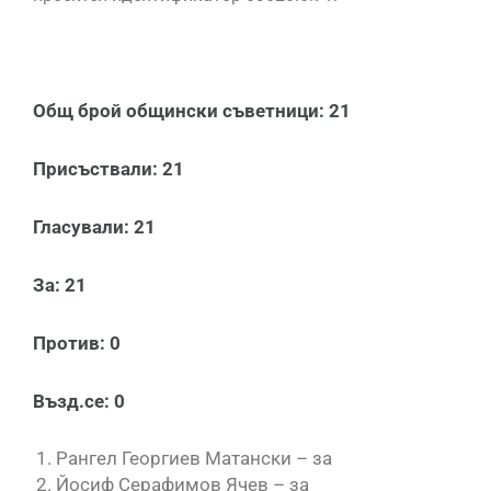
Общ брой общински съветници: 21
Присъствали: 21
Гласували: 21
За: 21
Против: 0
Възд.се: 0
Рангел Георгиев Матански – за
Йосиф Серафимов Ячев – за