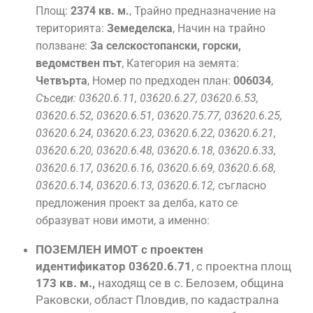
Площ:
2374 кв. м.
, Трайно предназначение на
територията:
Земеделска
, Начин на трайно
ползване:
За селскостопански, горски,
ведомствен път
, Категория на земята:
Четвърта
, Номер по предходен план:
006034
,
Съседи: 03620.6.11, 03620.6.27, 03620.6.53,
03620.6.52, 03620.6.51, 03620.75.77, 03620.6.25,
03620.6.24, 03620.6.23, 03620.6.22, 03620.6.21,
03620.6.20, 03620.6.48, 03620.6.18, 03620.6.33,
03620.6.17, 03620.6.16, 03620.6.69, 03620.6.68,
03620.6.14, 03620.6.13, 03620.6.12,
съгласно
предложения проект за делба, като се
образуват нови имоти, а именно:
ПОЗЕМЛЕН ИМОТ с
проектен
идентификатор 03620.6.71
, с проектна площ
173 кв. м.,
находящ се в с. Белозем, община
Раковски, област Пловдив, по кадастрална