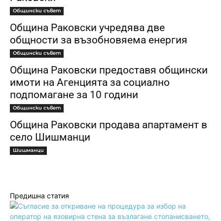
Общински съвет
Община Раковски учредява две
общности за възобновяема енергия
Общински съвет
Община Раковски предоставя общински
имоти на Агенцията за социално
подпомагане за 10 години
Общински съвет
Община Раковски продава апартамент в
село Шишманци
Шишманци
Предишна статия