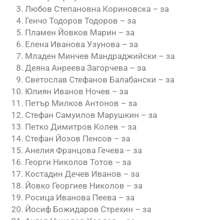
Любов Степановна Кориновска – за
Генчо Тодоров Тодоров – за
Пламен Йовков Марин – за
Елена Иванова Узунова – за
Младен Минчев Мандраджийски – за
Деяна Анреева Загорчева – за
Светослав Стефанов Балабански – за
Юлиян Иванов Ночев – за
Петър Милков Антонов – за
Стефан Самуилов Марушкин – за
Петко Димитров Колев – за
Стефан Йозов Пенсов – за
Анелия Францова Гечева – за
Георги Николов Тотов – за
Костадин Дечев Иванов – за
Йовко Георгиев Николов – за
Росица Иванова Пеева – за
Йосиф Божидаров Стрехин – за