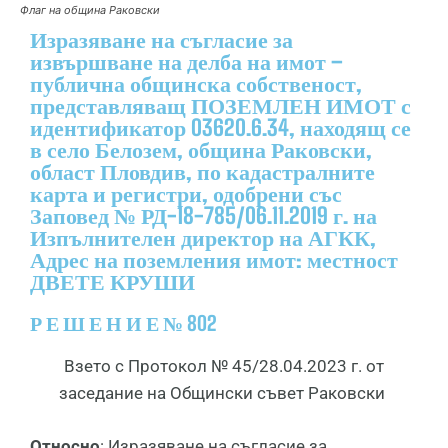
Флаг на община Раковски
Изразяване на съгласие за
извършване на делба на имот –
публична общинска собственост,
представляващ ПОЗЕМЛЕН ИМОТ с
идентификатор 03620.6.34, находящ се
в село Белозем, община Раковски,
област Пловдив, по кадастралните
карта и регистри, одобрени със
Заповед № РД-18-785/06.11.2019 г. на
Изпълнителен директор на АГКК,
Адрес на поземления имот: местност
ДВЕТЕ КРУШИ
Р Е Ш Е Н И Е № 802
Взето с Протокол № 45/28.04.2023 г. от
заседание на Общински съвет Раковски
Относно
: Изразяване на съгласие за