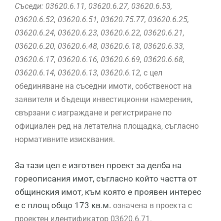
Съседи: 03620.6.11, 03620.6.27, 03620.6.53,
03620.6.52, 03620.6.51, 03620.75.77, 03620.6.25,
03620.6.24, 03620.6.23, 03620.6.22, 03620.6.21,
03620.6.20, 03620.6.48,
03620.6.18, 03620.6.33,
03620.6.17, 03620.6.16, 03620.6.69, 03620.6.68,
03620.6.14, 03620.6.13, 03620.6.12,
с цел
обединяване на съседни имоти, собственост на
заявителя и бъдещи инвестиционни намерения,
свързани с изграждане и регистриране по
официален ред на летателна площадка, съгласно
нормативните изисквания.
За тази цел е изготвен проект за делба на
гореописания имот, съгласно който частта от
общинския имот, към която е проявен интерес
е с площ общо 173 кв.м.
означена в проекта с
проектен идентификатор 03620.6.71.