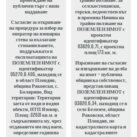
Съгласие за откриване
на процедура за избор на
оператор на язовирна
стена за възлагане
стопанисването,
поддръжката и
експлоатацията на
ПОЗЕМЛЕН ИМОТ с
Изразяване на съгласие
идентификатор
за извършване на делба
05270.6.405, находящ се
на имот – публична
в област Пловдив,
общинска собственост,
община Раковски, с.
представляващ
Болярино, Вид
ПОЗЕМЛЕН ИМОТ с
територия: Територия
идентификатор
заета от води и водни
03620.6.34, находящ се в
обекти, НТП Язовир,
село Белозем, община
Площ: 32031 кв.м. и
Раковски, област
съоръженията му, чрез
Пловдив, по
отдаването им под наем,
кадастралната карта и
определяне годишна
кадастралните