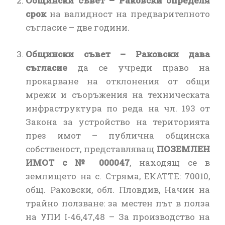
Общински съвет – Раковски определя
срок
на валидност на предварителното
съгласие – две години.
Общински съвет – Раковски дава
съгласие
да се учреди право на
прокарване на отклонения от общи
мрежи и съоръжения на техническата
инфраструктура по реда на чл. 193 от
Закона за устройство на територията
през имот – публична общинска
собственост, представляващ
ПОЗЕМЛЕН
ИМОТ с № 000047
, находящ се в
землището на с. Стряма, ЕКАТТЕ: 70010,
общ. Раковски, обл. Пловдив, Начин на
трайно ползване: за местен път в полза
на УПИ I-46,47,48 – За производство на