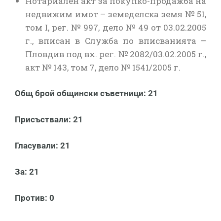
Нотариален акт за покупко-продажба на
недвижим имот – земеделска земя № 51,
том I, рег. № 997, дело № 49 от 03.02.2005
г., вписан в Служба по вписванията –
Пловдив под вх. рег. № 2082/03.02.2005 г.,
акт № 143, том 7, дело № 1541/2005 г.
Общ брой общински съветници: 21
Присъствали: 21
Гласували: 21
За: 21
Против: 0