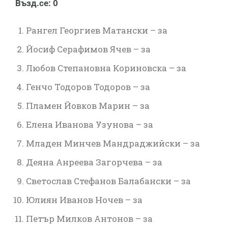
Възд.се: 0
Рангел Георгиев Матански – за
Йосиф Серафимов Ячев – за
Любов Степановна Кориновска – за
Генчо Тодоров Тодоров – за
Пламен Йовков Марин – за
Елена Иванова Узунова – за
Младен Минчев Мандраджийски – за
Деяна Анреева Загорчева – за
Светослав Стефанов Балабански – за
Юлиян Иванов Ночев – за
Петър Милков Антонов – за