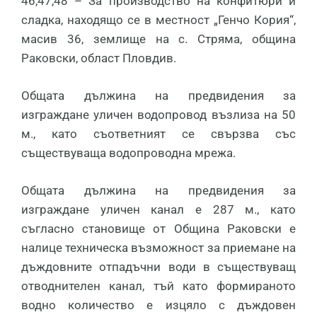
46,47,48 – За производство на конфитюри и
сладка, находящо се в местност „Генчо Кория“,
масив 36, землище на с. Стряма, община
Раковски, област Пловдив.
Общата дължина на предвидения за
изграждане уличен водопровод възлиза на 50
м., като съответният се свързва със
съществуваща водопроводна мрежа.
Общата дължина на предвидения за
изграждане уличен канал е 287 м., като
съгласно становище от Община Раковски е
налице техническа възможност за приемане на
дъждовните отпадъчни води в съществуващ
отводнителен канал, тъй като формираното
водно количество е изцяло с дъждовен