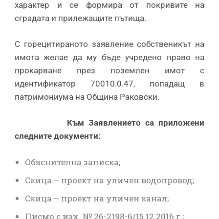
характер и се формира от покривите на
сградата и прилежащите пътища.
С горецитираното заявление собственикът на
имота желае да му бъде учредено право на
прокарване през поземлен имот с
идентификатор 70010.0.47, попадащ в
патримониума на Община Раковски.
Към Заявлението са приложени
следните документи:
Обяснителна записка;
Скица – проект на уличен водопровод;
Скица – проект на уличен канал;
Писмо с изх. № 26-2198-6/15.12.2016 г.;