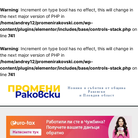
Warning
: Increment on type bool has no effect, this will change in
the next major version of PHP in
/home/andrey12/promenirakovski.com/wp-
content/plugins/elementor/includes/base/controls-stack.php
on
line
741
Warning
: Increment on type bool has no effect, this will change in
the next major version of PHP in
/home/andrey12/promenirakovski.com/wp-
content/plugins/elementor/includes/base/controls-stack.php
on
line
741
Новини и събития от община
Раковски
и Пловдив област