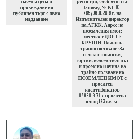
наемна цена и
регистри, одобрени със
провеждане на
Заповед № РД-18-
публичен търг с явно
785/06.11.2019 г. на
наддаване
Изпълнителен директор
на АГКК, Адрес на
поземления имот:
местност ДВЕТЕ
КРУШИ, Начин на
трайно ползване: За
селскостопански,
горски, ведомствен път
и промяна Начина на
трайно ползване на
ПОЗЕМЛЕН ИМОТ с
проектен
идентификатор
03620.6.71, с проектна
площ 173 кв. м.