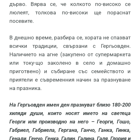
дърво. Вярва се, че колкото по-високо се
люлеят, толкова по-високи ще пораснат
посевите.
В днешно време, разбира се, хората не спазват
всички традиции, свързани с Гергьовден.
Наличието на агне (закупено от супермаркета
или току-що заколено в село и домашно
приготвено) и събиране със семейството и
приятели е съвременния начин за празнуване
на празника.
На Гергьовден имен ден празнуват близо 180-200
хиляди души, които носят името на светеца
Георги или производно на него – Георги, Гошо,
Габриел, Габриела, Гергана, Ганчо, Ганка, Гинка,
Генади, Генчо, Генка, Галин, Галина, Галя, Глория и