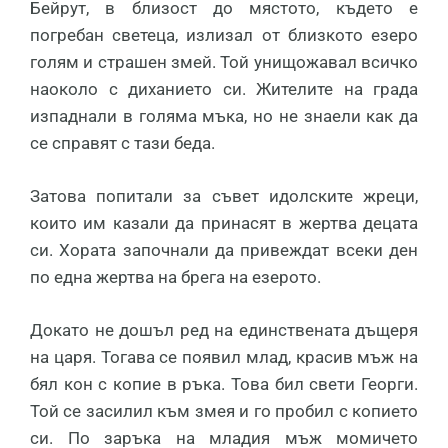
Бейрут, в близост до мястото, където е
погребан светеца, излизал от близкото езеро
голям и страшен змей. Той унищожавал всичко
наоколо с диханието си. Жителите на града
изпаднали в голяма мъка, но не знаели как да
се справят с тази беда.
Затова попитали за съвет идолските жреци,
които им казали да принасят в жертва децата
си. Хората започнали да привеждат всеки ден
по една жертва на брега на езерото.
Докато не дошъл ред на единствената дъщеря
на царя. Тогава се появил млад, красив мъж на
бял кон с копие в ръка. Това бил свети Георги.
Той се засилил към змея и го пробил с копието
си. По заръка на младия мъж момичето