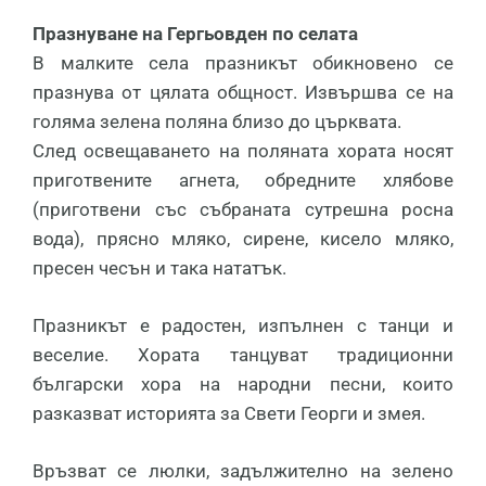
Празнуване на Гергьовден по селата
В малките села празникът обикновено се
празнува от цялата общност. Извършва се на
голяма зелена поляна близо до църквата.
След освещаването на поляната хората носят
приготвените агнета, обредните хлябове
(приготвени със събраната сутрешна росна
вода), прясно мляко, сирене, кисело мляко,
пресен чесън и така нататък.
Празникът е радостен, изпълнен с танци и
веселие. Хората танцуват традиционни
български хора на народни песни, които
разказват историята за Свети Георги и змея.
Връзват се люлки, задължително на зелено