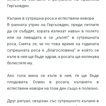
Гергьовден.
Къпане в сутрешна роса и естествени извори
В ранната утрин на Гергьовден, преди петлите
да се събудят, хората излизат навън в полето
или на ливадата и се „къпят“ в сутрешната
роса. Смята се, че по това време на годината
сутрешната роса е „благословена“ и който се
къпе в нея ще бъде здрав, а росата ще излекува
болестите му.
Ако гола жена се къпе в нея, тя ще бъде
плодовита. Освен в росата, къпането в
естествени извори на този ден също е полезно.
Друг ритуал, свързан със сутрешното къпане в