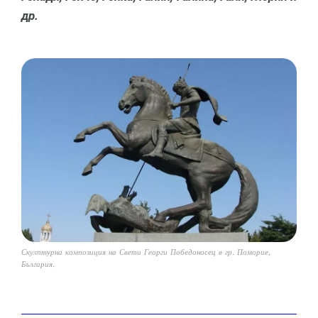
др.
Скулптурна композиция на Свети Георги Победоносец в гр. Поморие,
България.