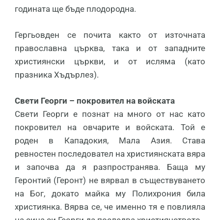
годината ще бъде плодородна.
Гергьовден се почита както от източната
православна църква, така и от западните
християнски църкви, и от исляма (като
празника Хъдърлез).
Свети Георги – покровител на войската
Свети Георги е познат на много от нас като
покровител на овчарите и войската. Той е
роден в Кападокия, Мала Азия. Става
ревностен последовател на християнската вяра
и започва да я разпространява. Баща му
Геронтий (Геронт) не вярвал в съществуването
на Бог, докато майка му Полихрония била
християнка. Вярва се, че именно тя е повлияла