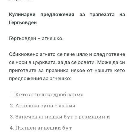
Кулинарни предложения за трапезата на
Гергьовден
Гергьовден – агнешко.
Обикновено агнето се пече цяло и след готвене
се носи в църквата, за да се освети. Може да си
приготвите за празника някое от нашите кето
предложения за агнешко:
Кето агнешка дроб сарма
Агнешка супа + яхния
Запечен агнешки бут с розмарин и
Пълнен агнешки бут