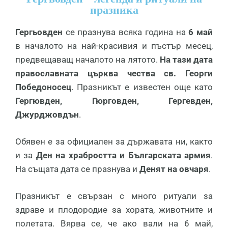
празника
Гергьовден
се празнува всяка година на
6 май
в началото на най-красивия и пъстър месец,
предвещаващ началото на лятото.
На тази дата
православната църква чества св. Георги
Победоносец
. Празникът е известен още като
Гергювден, Гюрговден, Гергевден,
Джурджовдън
.
Обявен е за официален за държавата ни, както
и за
Ден на храбростта и Българската армия
.
На същата дата се празнува и
Денят на овчаря
.
Празникът е свързан с много ритуали за
здраве и плодородие за хората, животните и
полетата. Вярва се, че ако вали на 6 май,