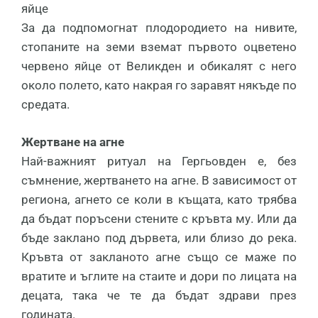
яйце
За да подпомогнат плодородието на нивите,
стопаните на земи вземат първото оцветено
червено яйце от Великден и обикалят с него
около полето, като накрая го заравят някъде по
средата.
Жертване на агне
Най-важният ритуал на Гергьовден е, без
съмнение, жертването на агне. В зависимост от
региона, агнето се коли в къщата, като трябва
да бъдат поръсени стените с кръвта му. Или да
бъде заклано под дървета, или близо до река.
Кръвта от закланото агне също се маже по
вратите и ъглите на стаите и дори по лицата на
децата, така че те да бъдат здрави през
годината.