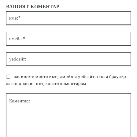
ВАШИЯТ КОМЕНТАР
им
им
уе
запишете моето име, имейл и уебсайт в този браузър
за следващия път, когато коментирам.