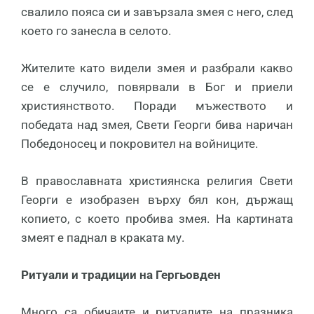
свалило пояса си и завързала змея с него, след
което го занесла в селото.
Жителите като видели змея и разбрали какво
се е случило, повярвали в Бог и приели
християнството. Поради мъжеството и
победата над змея, Свети Георги бива наричан
Победоносец и покровител на войниците.
В православната християнска религия Свети
Георги е изобразен върху бял кон, държащ
копието, с което пробива змея. На картината
змеят е паднал в краката му.
Ритуали и традиции на Гергьовден
Много са обичаите и ритуалите на празника