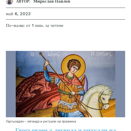
Мирослав Павлов
АВТОР:
май 6, 2023
за четене
По-малко от 1
мин.
Гергьовден – легенда и ритуали на празника
Гергьовден – легенда и ритуали на