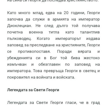
на сина си Георги да последва християнството.
Като много млад, едва на 20 години, Георги
започва да служи в армията на император
Диоклециан. Не след дълго той получава
почетна военна титла като талантлив
пълководец. Когато императорът издава
заповед за преследване на християните, Георги
се противопоставя. Поради вярата и
убежденията си в Бог той бива жестоко
измъчван и обезглавен по заповед на
императора. Това превръща Георги в светец и
покровител на войната и войската.
Легендата за Свети Георги
Легендата за Свети Георги гласи, че в град