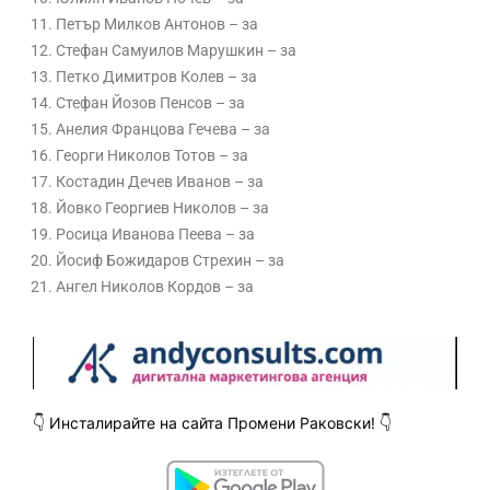
Петър Милков Антонов – за
Стефан Самуилов Марушкин – за
Петко Димитров Колев – за
Стефан Йозов Пенсов – за
Анелия Францова Гечева – за
Георги Николов Тотов – за
Костадин Дечев Иванов – за
Йовко Георгиев Николов – за
Росица Иванова Пеева – за
Йосиф Божидаров Стрехин – за
Ангел Николов Кордов – за
👇 Инсталирайте
на сайта Промени Раковски! 👇