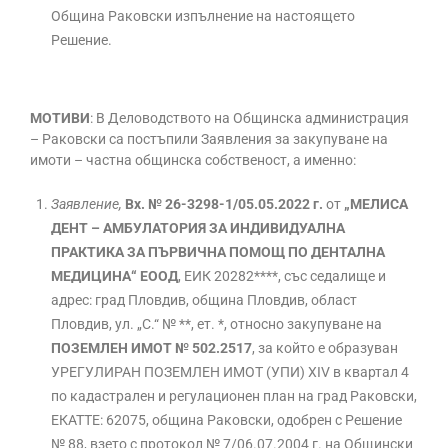
Община Раковски изпълнение на настоящето
Решение.
МОТИВИ
: В Деловодството на Общинска администрация
– Раковски са постъпили Заявления за закупуване на
имоти – частна общинска собственост, а именно:
Заявлениe,
Вх. № 26-3298-1/05.05.2022 г.
от
„МЕЛИСА
ДЕНТ – АМБУЛАТОРИЯ ЗА ИНДИВИДУАЛНА
ПРАКТИКА ЗА ПЪРВИЧНА ПОМОЩ ПО ДЕНТАЛНА
МЕДИЦИНА“ ЕООД
, ЕИК 20282****, със седалище и
адрес: град Пловдив, община Пловдив, област
Пловдив, ул. „С.“ № **, ет. *, относно закупуване на
ПОЗЕМЛЕН ИМОТ № 502.2517
, за който е образуван
УРЕГУЛИРАН ПОЗЕМЛЕН ИМОТ (УПИ) ХIV в квартал 4
по кадастрален и регулационен план на град Раковски,
ЕКАТТЕ: 62075, община Раковски, одобрен с Решение
№ 88, взето с протокол № 7/06.07.2004 г. на Общински