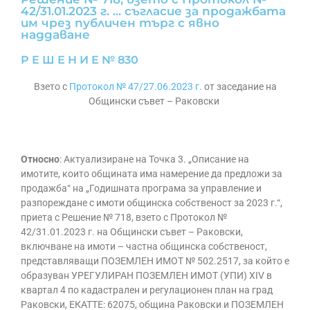
42/31.01.2023 г. ... съгласие за продажбата
им чрез публичен търг с явно
наддаване
Р Е Ш Е Н И Е № 830
Взето с
Протокол № 47/27.06.2023 г.
от заседание на
Общински съвет – Раковски
Относно
: Актуализиране на Точка 3. „Описание на
имотите, които общината има намерение да предложи за
продажба“ на „Годишната програма за управление и
разпореждане с имоти общинска собственост за 2023 г.“,
приета с Решение № 718, взето с Протокол №
42/31.01.2023 г. на Общински съвет – Раковски,
включване на имоти – частна общинска собственост,
представляващи ПОЗЕМЛЕН ИМОТ № 502.2517, за който е
образуван УРЕГУЛИРАН ПОЗЕМЛЕН ИМОТ (УПИ) ХIV в
квартал 4 по кадастрален и регулационен план на град
Раковски, ЕКАТТЕ: 62075, община Раковски и ПОЗЕМЛЕН