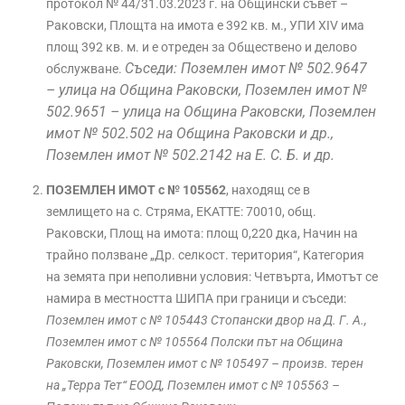
протокол № 44/31.03.2023 г. на Общински съвет –
Раковски, Площта на имота е 392 кв. м., УПИ ХIV има
площ 392 кв. м. и е отреден за Обществено и делово
Съседи: Поземлен имот № 502.9647
обслужване.
– улица на Община Раковски, Поземлен имот №
502.9651 – улица на Община Раковски,
Поземлен
имот № 502.502 на Община Раковски и др.,
Поземлен имот № 502.2142 на Е. С.
Б. и др.
ПОЗЕМЛЕН ИМОТ с № 105562
, находящ се в
землището на с. Стряма, ЕКАТТЕ: 70010, общ.
Раковски, Площ на имота: площ 0,220 дка, Начин на
трайно ползване „Др. селкост. територия“, Категория
на земята при неполивни условия: Четвърта, Имотът се
намира в местността ШИПА при граници и съседи:
Поземлен имот с № 105443 Стопански двор на Д. Г. А.,
Поземлен имот с № 105564 Полски път на Община
Раковски, Поземлен имот с № 105497 – произв. терен
на „Терра Тет“ ЕООД, Поземлен имот с № 105563 –