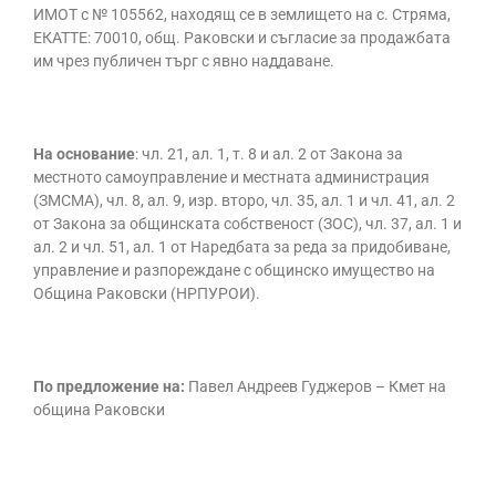
ИМОТ с № 105562, находящ се в землището на с. Стряма,
ЕКАТТЕ: 70010, общ. Раковски и съгласие за продажбата
им чрез публичен търг с явно наддаване.
На основание
: чл. 21, ал. 1, т. 8 и ал. 2 от Закона за
местното самоуправление и местната администрация
(ЗМСМА), чл. 8, ал. 9, изр. второ, чл. 35, ал. 1 и чл. 41, ал. 2
от Закона за общинската собственост (ЗОС), чл. 37, ал. 1 и
ал. 2 и чл. 51, ал. 1 от Наредбата за реда за придобиване,
управление и разпореждане с общинско имущество на
Община Раковски (НРПУРОИ).
По предложение на:
Павел Андреев Гуджеров – Кмет на
община Раковски