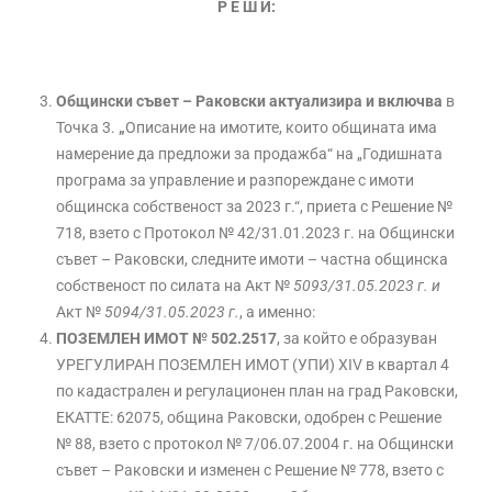
Р Е Ш И:
Общински съвет – Раковски
актуализира и включва
в
Точка 3.
„
Описание на имотите, които общината има
намерение да предложи за продажба“ на „Годишната
програма за управление и разпореждане с имоти
общинска собственост за 2023 г.“, приета с Решение №
718, взето с Протокол № 42/31.01.2023 г. на Общински
съвет – Раковски, следните имоти – частна общинска
собственост по силата на Акт №
5093/31.05.2023 г. и
Акт №
5094/31.05.2023 г.
, а именно:
ПОЗЕМЛЕН ИМОТ № 502.2517
, за който е образуван
УРЕГУЛИРАН ПОЗЕМЛЕН ИМОТ (УПИ) ХIV в квартал 4
по кадастрален и регулационен план на град Раковски,
ЕКАТТЕ: 62075, община Раковски, одобрен с Решение
№ 88, взето с протокол № 7/06.07.2004 г. на Общински
съвет – Раковски и изменен с Решение № 778, взето с