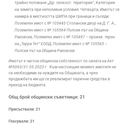
трайно ползване „Др. селкост. територия“, Категория
на земята при неполивни условия: Четвърта, Имотът се
намира в местността ШИПА при граници и съседи:
Поземлен имот с № 105443 Стопански двор на Д. Г. А.,
Поземлен имот с № 105564 Полски път на Община
Раковски, Поземлен имот с № 105497 – произв. терен
на „Терра Тет“ ЕООД, Поземлен имот с № 105563 –
Полски път на Община Раковски.
Имотът е частна общинска собственост по силата на Акт
№5093/31.05.2023 г.
Към настоящия момент имотите не
са необходими за нуждите на Общината, а чрез
продажбата им ще се реализират парични средства в
приход на бюджета.
Общ брой общински съветници: 21
Присъствали: 21
Гласували: 21