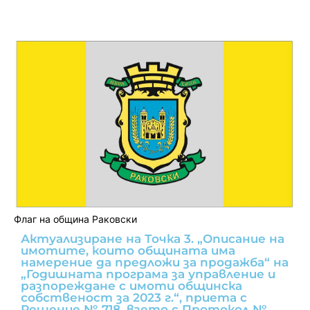
Флаг на община Раковски
Актуализиране на Точка 3. „Описание на
имотите, които общината има
намерение да предложи за продажба“ на
„Годишната програма за управление и
разпореждане с имоти общинска
собственост за 2023 г.“, приета с
Решение № 718, взето с Протокол №