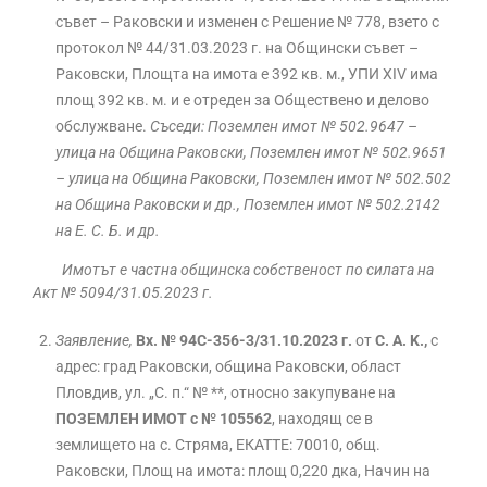
съвет – Раковски и изменен с Решение № 778, взето с
протокол № 44/31.03.2023 г. на Общински съвет –
Раковски, Площта на имота е 392 кв. м., УПИ ХIV има
площ 392 кв. м. и е отреден за Обществено и делово
обслужване.
Съседи: Поземлен имот № 502.9647 –
улица на Община Раковски, Поземлен имот № 502.9651
– улица на Община Раковски, Поземлен имот № 502.502
на Община Раковски и др., Поземлен имот № 502.2142
на Е. С. Б. и др.
Имотът е частна общинска собственост по силата на
Акт № 5094/31.05.2023 г.
Заявлениe,
Вх. № 94С-356-3/31.10.2023 г.
от
С. А. K.,
с
адрес: град Раковски, община Раковски, област
Пловдив, ул. „С. п.“ № **, относно закупуване на
ПОЗЕМЛЕН ИМОТ с № 105562
, находящ се в
землището на с. Стряма, ЕКАТТЕ: 70010, общ.
Раковски, Площ на имота: площ 0,220 дка, Начин на