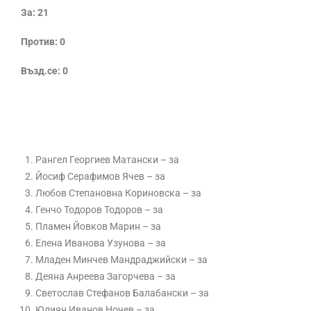
За: 21
Против: 0
Възд.се: 0
Рангел Георгиев Матански – за
Йосиф Серафимов Ячев – за
Любов Степановна Кориновска – за
Генчо Тодоров Тодоров – за
Пламен Йовков Марин – за
Елена Иванова Узунова – за
Младен Минчев Мандраджийски – за
Деяна Анреева Загорчева – за
Светослав Стефанов Балабански – за
Юлиян Иванов Ночев – за