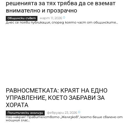
решенията за тях трябва да се вземат
внимателно и прозрачно
0
март 11, 2026
Общински съвет
Днес се появи публикация, според която част от общинските...
РАВНОСМЕТКАТА: КРАЯТ НА ЕДНО
УПРАВЛЕНИЕ, КОЕТО ЗАБРАВИ ЗА
ХОРАТА
0
февруари 23, 2026
Политически анализи
Най-накрая! Правителството „Желязков“, което беше свалено от
мощния глас...