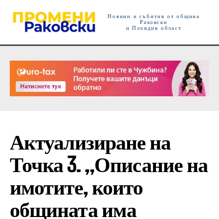
Новини и събития от община
Раковски
и Пловдив област
Актуализиране на
Точка 3. „Описание на
имотите, които
общината има