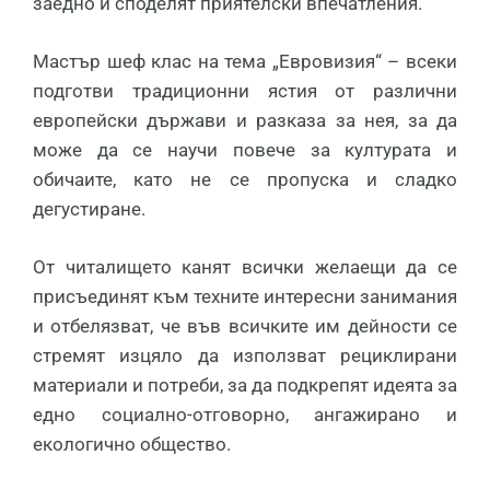
заедно и споделят приятелски впечатления.
Мастър шеф клас на тема „Евровизия“ – всеки
подготви традиционни ястия от различни
европейски държави и разказа за нея, за да
може да се научи повече за културата и
обичаите, като не се пропуска и сладко
дегустиране.
От читалището канят всички желаещи да се
присъединят към техните интересни занимания
и отбелязват, че във всичките им дейности се
стремят изцяло да използват рециклирани
материали и потреби, за да подкрепят идеята за
едно социално-отговорно, ангажирано и
екологично общество.