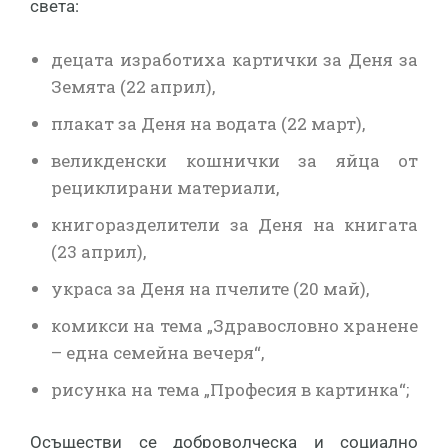
света:
децата изработиха картички за Деня за
Земята (22 април),
плакат за Деня на водата (22 март),
великденски кошнички за яйца от
рециклирани материали,
книгоразделители за Деня на книгата
(23 април),
украса за Деня на пчелите (20 май),
комикси на тема „Здравословно хранене
– една семейна вечеря“,
рисунка на тема „Професия в картинка“;
Осъществи се доброволческа и социално