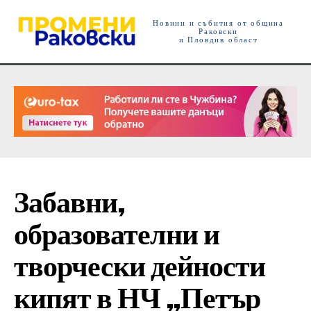
Новини и събития от община
Раковски
и Пловдив област
Забавни,
образователни и
творчески дейности
кипят в НЧ „Петър