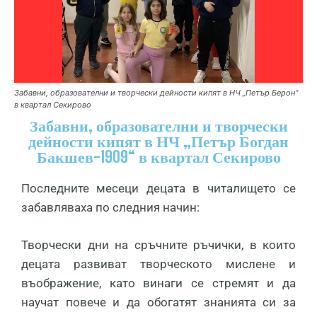
Забавни, образователни и творчески дейности кипят в НЧ „Петър Берон“
в квартал Секирово
Забавни, образователни и творчески
дейности кипят в НЧ „Петър Богдан
Бакшев-1909“ в квартал Секирово
Последните месеци децата в читалището се
забавляваха по следния начин:
Творчески дни на сръчните ръчички, в които
децата развиват творческото мислене и
въображение, като винаги се стремят и да
научат повече и да обогатят знанията си за