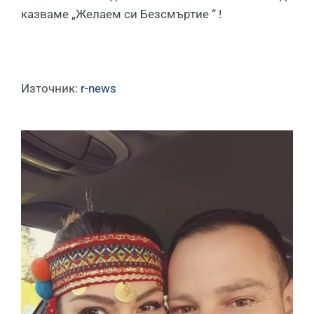
казваме „Желаем си Безсмъртие “ !
Източник:
r-news