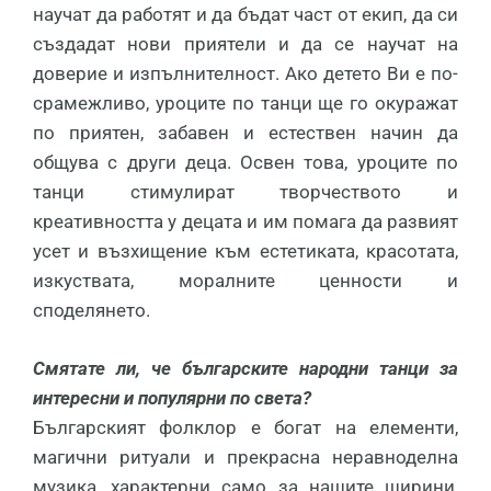
научат да работят и да бъдат част от екип, да си
създадат нови приятели и да се научат на
доверие и изпълнителност. Ако детето Ви е по-
срамежливо, уроците по танци ще го окуражат
по приятен, забавен и естествен начин да
общува с други деца. Освен това, уроците по
танци стимулират творчеството и
креативността у децата и им помага да развият
усет и възхищение към естетиката, красотата,
изкуствата, моралните ценности и
споделянето.
Смятате ли, че българските народни танци за
интересни и популярни по света?
Българският фолклор е богат на елементи,
магични ритуали и прекрасна неравноделна
музика, характерни само за нашите ширини,