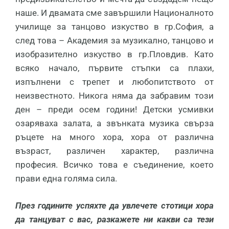
наше. И двамата сме завършили Националното
училище за танцово изкуство в гр.София, а
след това – Академия за музикално, танцово и
изобразително изкуство в гр.Пловдив. Като
всяко начало, първите стъпки са плахи,
изпълнени с трепет и любопитството от
неизвестното. Никога няма да забравим този
ден – преди осем години! Детски усмивки
озаряваха залата, а звънката музика свърза
ръцете на много хора, хора от различна
възраст, различен характер, различна
професия. Всичко това е съединение, което
прави една голяма сила.
През годините успяхте да увлечете стотици хора
да танцуват с вас, разкажете ни какви са тези