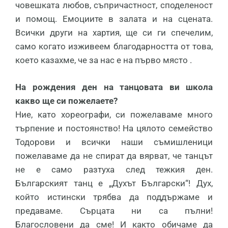
човешката любов, съпричастност, споделеност
и помощ. Емоциите в залата и на сцената.
Всички други на хартия, ще си ги спечелим,
само когато изживеем благодарността от това,
което казахме, че за нас е на първо място .
На рождения ден на танцовата ви школа
какво ще си пожелаете?
Ние, като хореографи, си пожелаваме много
търпение и постоянство! На цялото семейство
Тодорови и всички наши съмишленици
пожелаваме да не спират да вярват, че танцът
не е само разтуха след тежкия ден.
Българският танц е „Духът Български“! Дух,
който истински трябва да поддържаме и
предаваме. Сърцата ни са пълни!
Благословени да сме! И както обичаме да