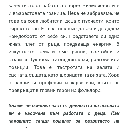
качеството от работата, според възможностите
и възрастовата граница. Нека не забравяме, че
това са хора любители, деца ентусиасти, които
вярват в нас. Ето затова сме длъжни да дадем
най-доброто от себе си. Представете си една
жива плет от ръце, предаваща енергия. В
изкуството всички сме равни, достойни и
открити. Тук няма титли, дипломи, рангове или
позиции. Това е пъстротата на залата и
сцената, същата, като шевицата на ризата. Хора
с различни професии и характери, които се
превръщат в главни герои на фолклора.
Знаем, че основна част от дейността на школата
ви е насочена към работата с деца. Как
народните танци помагат за развитието на