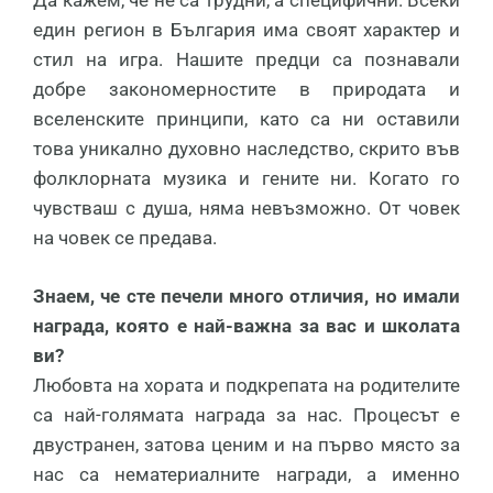
Да кажем, че не са трудни, а специфични. Всеки
един регион в България има своят характер и
стил на игра. Нашите предци са познавали
добре закономерностите в природата и
вселенските принципи, като са ни оставили
това уникално духовно наследство, скрито във
фолклорната музика и гените ни. Когато го
чувстваш с душа, няма невъзможно. От човек
на човек се предава.
Знаем, че сте печели много отличия, но имали
награда, която е най-важна за вас и школата
ви?
Любовта на хората и подкрепата на родителите
са най-голямата награда за нас. Процесът е
двустранен, затова ценим и на първо място за
нас са нематериалните награди, а именно