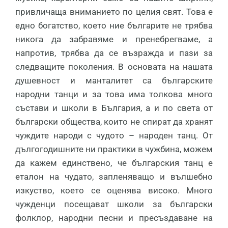
привличаща вниманието по целия свят. Това е
едно богатство, което ние българите не трябва
никога да забравяме и пренебрегваме, а
напротив, трябва да се възражда и пази за
следващите поколения. В основата на нашата
душевност и манталитет са българските
народни танци и за това има толкова много
състави и школи в България, а и по света от
български общества, които не спират да хранят
чуждите народи с чудото – народен танц. От
дългогодишните ни практики в чужбина, можем
да кажем единствено, че българския танц е
еталон на чудато, запленяващо и вълшебно
изкуство, което се оценява високо. Много
чужденци посещават школи за български
фолклор, народни песни и пресъздаване на