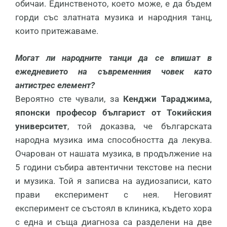
обичаи. Единственото, което може, е да бъдем
горди със златната музика и народния танц,
които притежаваме.
Могат ли народните танци да се впишат в
ежедневието на съвременния човек като
антистрес елемент?
Вероятно сте чували, за
Кенджи Тараджима,
японски професор българист от Токийския
университет
, той доказва, че българската
народна музика има способността да лекува.
Очарован от нашата музика, в продължение на
5 години събира автентични текстове на песни
и музика. Той я записва на аудиозаписи, като
прави експеримент с нея. Неговият
експеримент се състоял в клиника, където хора
с една и съща диагноза са разделени на две