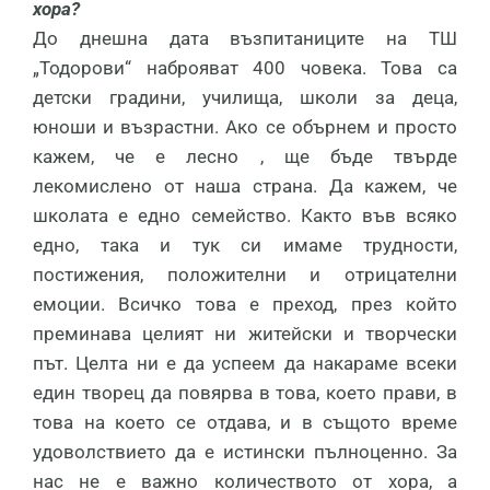
хора?
До днешна дата възпитаниците на ТШ
„Тодорови“ наброяват 400 човека. Това са
детски градини, училища, школи за деца,
юноши и възрастни. Ако се обърнем и просто
кажем, че е лесно , ще бъде твърде
лекомислено от наша страна. Да кажем, че
школата е едно семейство. Както във всяко
едно, така и тук си имаме трудности,
постижения, положителни и отрицателни
емоции. Всичко това е преход, през който
преминава целият ни житейски и творчески
път. Целта ни е да успеем да накараме всеки
един творец да повярва в това, което прави, в
това на което се отдава, и в същото време
удоволствието да е истински пълноценно. За
нас не е важно количеството от хора, а