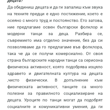
децата?
Да обединиш децата и да ги запалиш към звука
на техните предци е едно постижение, което е
осеяно с много труд и постоянство. Ето затова,
ние предлагаме освен български фолклор и
модерни танци за деца. Разбира се,
съвремието има отделно значение, без да си
позволяваме да го предлагаме във фолклора,
така че да се получи комерсиално. От своя
страна българските народни танци са сериозна
физическа активност, която подобрява изцяло
здравето и двигателната култура на децата
,чисто физически. В допълнение към
физическата активност, танците са много
полезни за правилното социализиране на
децата. Уроците по танци могат да подобрят
социалните и комуникативни умения, да ги