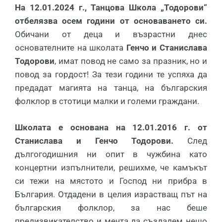
На 12.01.2024 г., Танцова Школа „Тодорови“
отбелязва осем години от основаването си.
Обичани от деца и възрастни днес
основателните на школата
Генчо и Станислава
Тодорови
, имат повод не само за празник, но и
повод за гордост! За тези години те успяха да
предадат магията на танца, на българския
фолклор в стотици малки и големи граждани.
Школата е основана на 12.01.2016 г. от
Станислава и Генчо Тодорови.
След
дългогодишния ни опит в чужбина като
концертни изпълнители, решихме, че камъкът
си тежи на мястото и Господ ни прибра в
България. Отдадени в целия израстващ път на
българския фолклор, за нас беше
предизвикателство и мечта да създадем нещо