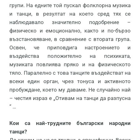
групи. На едните той пускал фолклорна музика
и танци, в резултат на което сред тях се
наблюдавало значително подобрение –
физическо и емоционално, както и по-бързо
възстановяване, в сравнение с втората група.
Освен, че приповдига настроението и
въздейства положително на психиката,
музиката повлиява пряко и на физическото
тяло. Паралелно с това танците въздействат на
всеки един орган, чрез тонуса и активното
пробуждане, което му даваме. Не случайно най
– честия израз е „Отивам на танци да разпусна
“ …
Кои са най-трудните български народни
танци?