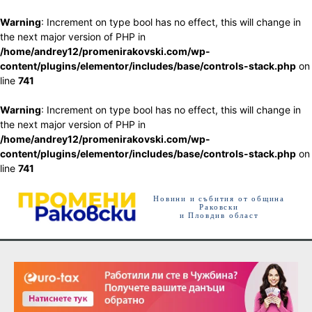
Warning
: Increment on type bool has no effect, this will change in
the next major version of PHP in
/home/andrey12/promenirakovski.com/wp-
content/plugins/elementor/includes/base/controls-stack.php
on
line
741
Warning
: Increment on type bool has no effect, this will change in
the next major version of PHP in
/home/andrey12/promenirakovski.com/wp-
content/plugins/elementor/includes/base/controls-stack.php
on
line
741
Новини и събития от община
Раковски
и Пловдив област