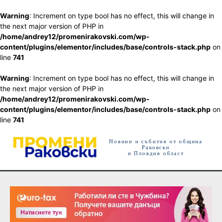
Warning
: Increment on type bool has no effect, this will change in
the next major version of PHP in
/home/andrey12/promenirakovski.com/wp-
content/plugins/elementor/includes/base/controls-stack.php
on
line
741
Warning
: Increment on type bool has no effect, this will change in
the next major version of PHP in
/home/andrey12/promenirakovski.com/wp-
content/plugins/elementor/includes/base/controls-stack.php
on
line
741
Новини и събития от община
Раковски
и Пловдив област