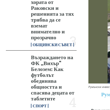
хората от
Раковски и
решенията за тях
трябва да се
вземат
внимателно и
прозрачно
ОБЩИНСКИ СЪВЕТ
Възраждането на
ФК „Вихър“
Белозем: Как
футболът
обединява
общността и
Румънски инвес
спасява децата от
Рум
таблетите
СПОРТ