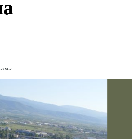
на
четене