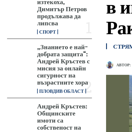
в 
изтекоха,
Димитър Петров
продължава да
Ра
липсва
СПОРТ
„Знанието е най-
СТРЯ
добрата защита“:
Андрей Кръстев с
АВТОР:
мисия за онлайн
сигурност на
възрастните хора
ПЛОВДИВ ОБЛАСТ
Андрей Кръстев:
Общинските
имоти са
собственост на