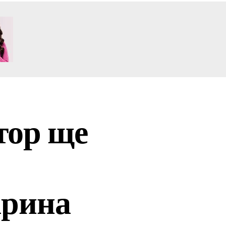
тор ще
арина