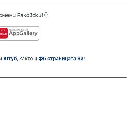
мени Раковски! 👇
и
Ютуб
,
както и
ФБ страницата ни
!