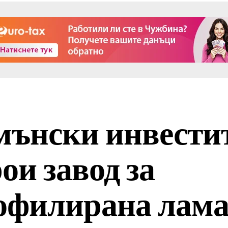
мънски инвести
ои завод за
офилирана лам