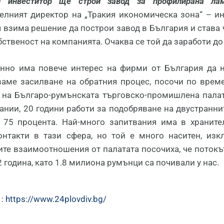
и инвеститор ще строи завод за профилирана лам
елният директор на „Тракия икономическа зона“ – и
 взима решение да построи завод в България и става ч
бственост на компанията. Очаква се той да заработи до 
нно има повече интерес на фирми от България да н
аме засилване на обратния процес, посочи по време
 на Българо-румънската търговско-промишлена палата
ании, 20 години работи за подобряване на двустранн
 75 процента. Най-много запитвания има в храните
онтакти в тази сфера, но той е много наситен, изк
ите взаимоотношения от палатата посочиха, че потокъ
 година, като 1.8 милиона румънци са почивали у нас.
 :
https://www.24plovdiv.bg/