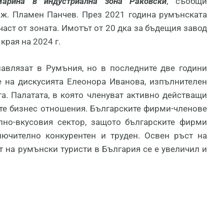
арина в индустриална зона Раковски
, съобщи
нж. Пламен Панчев. През 2021 година румънската
аст от зоната. Имотът от 20 дка за бъдещия завод
края на 2024 г.
авлязат в Румъния, но в последните две години
 на дискусията Елеонора Иванова, изпълнителен
. Палатата, в която членуват активно действащи
ите бизнес отношения. Българските фирми-членове
лно-вкусовия сектор, защото българските фирми
лючително конкурентен и труден. Освен ръст на
т на румънски туристи в България се е увеличил и