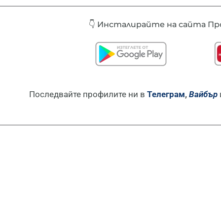
👇 Инсталирайте
на сайта Про
Последвайте профилите ни в
Телеграм
,
Вайбър