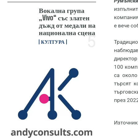
Румънск
изпълнит
Вокална група
„Vivo“ със златен
компания
дъжд от медали на
е вече со
национална сцена
КУЛТУРА
Традицио
наблюдав
директор
100 комп
са около
търсят к
търговск
през 2022
Източник