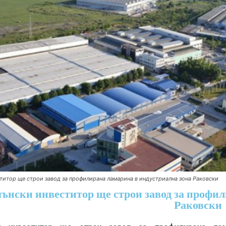
титор ще строи завод за профилирана ламарина в индустриална зона Раковски
ънски инвеститор ще строи завод за профил
Раковски