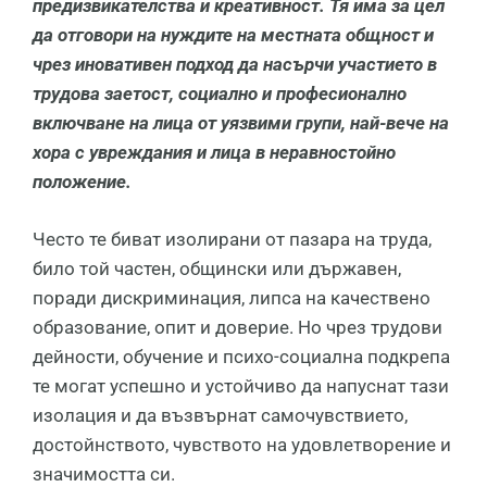
предизвикателства и креативност. Тя има за цел
да отговори на нуждите на местната общност и
чрез иновативен подход да насърчи участието в
трудова заетост, социално и професионално
включване на лица от уязвими групи, най-вече на
хора с увреждания и лица в неравностойно
положение.
Често те биват изолирани от пазара на труда,
било той частен, общински или държавен,
поради дискриминация, липса на качествено
образование, опит и доверие. Но чрез трудови
дейности, обучение и психо-социална подкрепа
те могат успешно и устойчиво да напуснат тази
изолация и да възвърнат самочувствието,
достойнството, чувството на удовлетворение и
значимостта си.