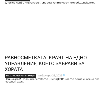
Днес се появи публикация, според която част от общинските...
РАВНОСМЕТКАТА: КРАЯТ НА ЕДНО
УПРАВЛЕНИЕ, КОЕТО ЗАБРАВИ ЗА
ХОРАТА
0
февруари 23, 2026
Политически анализи
Най-накрая! Правителството „Желязков“, което беше свалено от
мощния глас...