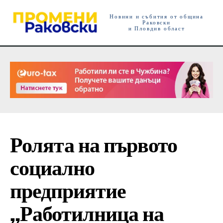
Новини и събития от община
Раковски
и Пловдив област
Ролята на първото
социално
предприятие
„Работилница на