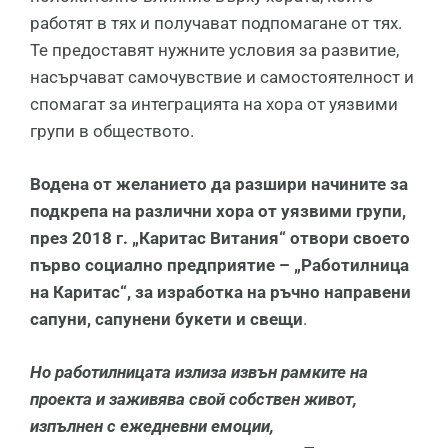
работят в тях и получават подпомагане от тях.
Те предоставят нужните условия за развитие,
насърчават самочувствие и самостоятелност и
спомагат за интеграцията на хора от уязвими
групи в обществото.
Водена от желанието да разшири начините за
подкрепа на различни хора от уязвими групи,
през 2018 г. „Каритас Витания“ отвори своето
първо социално предприятие – „Работилница
на Каритас“, за изработка на ръчно направени
сапуни, сапунени букети и свещи
.
Но работилницата излиза извън рамките на
проекта и заживява свой собствен живот,
изпълнен с ежедневни емоции,