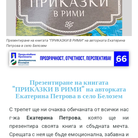
Презентиране на книгата "ПРИКАЗКИ В РИМИ" на авторката Екатерина
Петрова в село Белозем
Презентиране на книгата
"ПРИКАЗКИ В РИМИ" на авторката
Екатерина Петрова в село Белозем
С трепет ще ни очаква обичаната от всички нас
г-жа
Екатерина Петрова
, която ще ни
презентира своята книга и сбъдната мечта.
Срещата с нея ще бъде емоционална, забавна и