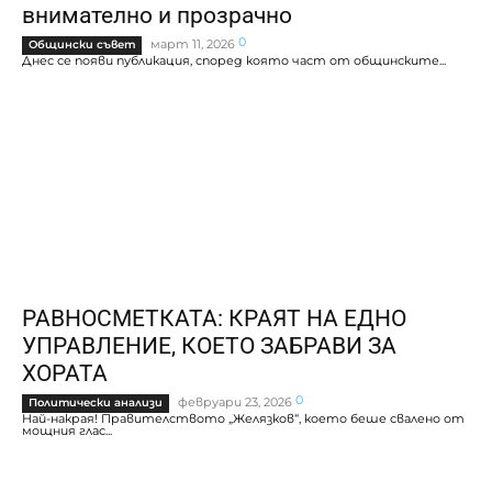
внимателно и прозрачно
0
март 11, 2026
Общински съвет
Днес се появи публикация, според която част от общинските...
РАВНОСМЕТКАТА: КРАЯТ НА ЕДНО
УПРАВЛЕНИЕ, КОЕТО ЗАБРАВИ ЗА
ХОРАТА
0
февруари 23, 2026
Политически анализи
Най-накрая! Правителството „Желязков“, което беше свалено от
мощния глас...