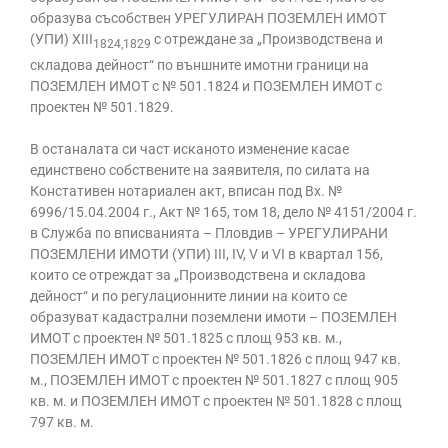
образува съсобствен УРЕГУЛИРАН ПОЗЕМЛЕН ИМОТ
(УПИ) XIII
с отреждане за „Производствена и
1824,1829
складова дейност“ по външните имотни граници на
ПОЗЕМЛЕН ИМОТ с № 501.1824 и ПОЗЕМЛЕН ИМОТ с
проектен № 501.1829.
В останалата си част исканото изменение касае
единствено собствените на заявителя, по силата на
Констативен нотариален акт, вписан под Вх. №
6996/15.04.2004 г., Акт № 165, том 18, дело № 4151/2004 г.
в Служба по вписванията – Пловдив – УРЕГУЛИРАНИ
ПОЗЕМЛЕНИ ИМОТИ (УПИ) III, IV, V и VI в квартал 156,
които се отреждат за „Производствена и складова
дейност“ и по регулационните линии на които се
образуват кадастрални поземлени имоти – ПОЗЕМЛЕН
ИМОТ с проектен № 501.1825 с площ 953 кв. м.,
ПОЗЕМЛЕН ИМОТ с проектен № 501.1826 с площ 947 кв.
м., ПОЗЕМЛЕН ИМОТ с проектен № 501.1827 с площ 905
кв. м. и ПОЗЕМЛЕН ИМОТ с проектен № 501.1828 с площ
797 кв. м.