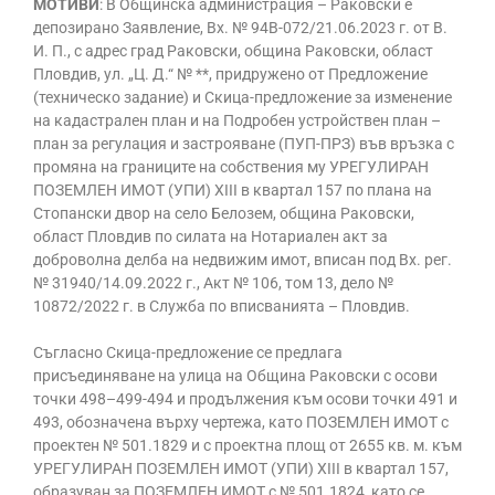
МОТИВИ
: В Общинска администрация – Раковски е
депозирано Заявление, Вх. № 94В-072/21.06.2023 г. от В.
И. П., с адрес град Раковски, община Раковски, област
Пловдив, ул. „Ц. Д.“ № **, придружено от Предложение
(техническо задание) и Скица-предложение за изменение
на кадастрален план и на Подробен устройствен план –
план за регулация и застрояване (ПУП-ПРЗ) във връзка с
промяна на границите на собствения му УРЕГУЛИРАН
ПОЗЕМЛЕН ИМОТ (УПИ) XIII в квартал 157 по плана на
Стопански двор на село Белозем, община Раковски,
област Пловдив по силата на Нотариален акт за
доброволна делба на недвижим имот, вписан под Вх. рег.
№ 31940/14.09.2022 г., Акт № 106, том 13, дело №
10872/2022 г. в Служба по вписванията – Пловдив.
Съгласно Скица-предложение се предлага
присъединяване на улица на Община Раковски с осови
точки 498–499-494 и продължения към осови точки 491 и
493, обозначена върху чертежа, като ПОЗЕМЛЕН ИМОТ с
проектен № 501.1829 и с проектна площ от 2655 кв. м. към
УРЕГУЛИРАН ПОЗЕМЛЕН ИМОТ (УПИ) XIII в квартал 157,
образуван за ПОЗЕМЛЕН ИМОТ с № 501.1824, като се