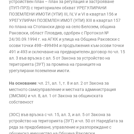
устройствен план – план за регулация и застрояване
(ПУП-ПРЗ) с териториален обхват УРЕГУЛИРАНИ
ПОЗЕМЛЕНИ ИМОТИ (УПИ) III, IV, V и VI в квартал 156 и
УРЕГУЛИРАН ПОЗЕМЛЕН ИМОТ (УПИ) XIII в квартал 157
по плана на Стопански двор на село Белозем, община
Раковски, област Пловдив, одобрен с Протокол №
24/30.09.1994 г. на АГКК и улица на Община Раковски с
осови точки 498–499494 и продължения към осови точки
491 и 493 и сключване на предварителен договор по чл. 15
ал. 3 във връзка с ал. 5 от Закона за устройство на
територията (ЗУТ) за промяна на границите на
урегулирани поземлени имоти.
На основание
: чл. 21, ал. 1, т. 8 и ал. 2 от Закона за
местното самоуправление и местната администрация
(ЗМСМА) и чл. 8, ал. 1 от Закона за общинската
собственост
(ЗОС) във връзка с чл. 15, ал. 3, и ал. 5 от Закона за
устройство на територията (ЗУТ) и чл. 50 от Наредбата за
реда за придобиване, управление и разпореждане с
общинско имущество на Община Раковски