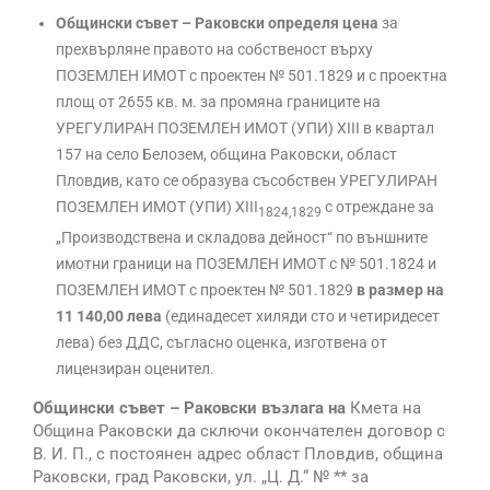
Общински съвет – Раковски определя цена
за
прехвърляне правото на собственост върху
ПОЗЕМЛЕН ИМОТ с проектен № 501.1829 и с проектна
площ от 2655 кв. м. за промяна границите на
УРЕГУЛИРАН ПОЗЕМЛЕН ИМОТ (УПИ) XIII в квартал
157 на село Белозем, община Раковски, област
Пловдив, като се образува съсобствен УРЕГУЛИРАН
ПОЗЕМЛЕН ИМОТ (УПИ) XIII
с отреждане за
1824,1829
„Производствена и складова дейност“ по външните
имотни граници на ПОЗЕМЛЕН ИМОТ с № 501.1824 и
ПОЗЕМЛЕН ИМОТ с проектен № 501.1829
в размер на
11 140,00 лева
(единадесет хиляди сто и четиридесет
лева) без ДДС, съгласно оценка, изготвена от
лицензиран оценител.
Общински съвет – Раковски възлага на
Кмета на
Община Раковски да сключи окончателен договор с
В. И. П., с постоянен адрес област Пловдив, община
Раковски, град Раковски, ул. „Ц. Д.“ № ** за