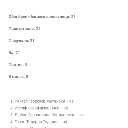
Общ брой общински съветници: 21
Присъствали: 21
Гласували: 21
За: 21
Против: 0
Възд.се: 0
Рангел Георгиев Матански – за
Йосиф Серафимов Ячев – за
Любов Степановна Кориновска – за
Генчо Тодоров Тодоров – за