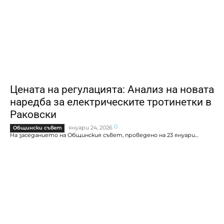
Цената на регулацията: Анализ на новата
наредба за електрическите тротинетки в
Раковски
0
януари 24, 2026
Общински съвет
На заседанието на Общинския съвет, проведено на 23 януари...
Абонирай се
Запиши ме
Съгласен съм с
Правилата и условията
на сайта.