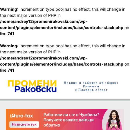
Warning
: Increment on type bool has no effect, this will change in
the next major version of PHP in
/home/andrey12/promenirakovski.com/wp-
content/plugins/elementor/includes/base/controls-stack.php
on
line
741
Warning
: Increment on type bool has no effect, this will change in
the next major version of PHP in
/home/andrey12/promenirakovski.com/wp-
content/plugins/elementor/includes/base/controls-stack.php
on
line
741
Новини и събития от община
Раковски
и Пловдив област