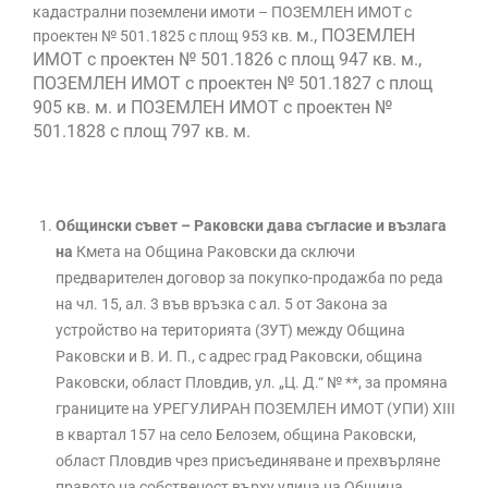
кадастрални поземлени имоти – ПОЗЕМЛЕН ИМОТ с
м., ПОЗЕМЛЕН
проектен № 501.1825 с площ 953 кв.
ИМОТ с проектен № 501.1826 с площ 947 кв. м.,
ПОЗЕМЛЕН ИМОТ с проектен № 501.1827 с площ
905 кв. м. и ПОЗЕМЛЕН ИМОТ с проектен №
501.1828 с площ 797 кв. м.
Общински съвет – Раковски дава съгласие и възлага
на
Кмета на Община Раковски да сключи
предварителен договор за покупко-продажба по реда
на чл. 15, ал. 3 във връзка с ал. 5 от Закона за
устройство на територията (ЗУТ) между Община
Раковски и В. И. П., с адрес град Раковски, община
Раковски, област Пловдив, ул. „Ц. Д.“ № **, за промяна
границите на УРЕГУЛИРАН ПОЗЕМЛЕН ИМОТ (УПИ) XIII
в квартал 157 на село Белозем, община Раковски,
област Пловдив чрез присъединяване и прехвърляне
правото на собственост върху улица на Община