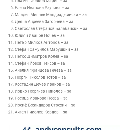
Пламен Йовков Марин – за
Елена Иванова Узунова – за
Младен Минчев Мандраджийски – за
Деяна Анреева Загорчева – за
Светослав Стефанов Балабански – за
Юлиян Иванов Ночев – за
Петър Милков Антонов – за
Стефан Самуилов Марушкин – за
Петко Димитров Колев – за
Стефан Йозов Пенсов – за
Анелия Францова Гечева – за
Георги Николов Тотов – за
Костадин Дечев Иванов – за
Йовко Георгиев Николов – за
Росица Иванова Пеева – за
Йосиф Божидаров Стрехин – за
Ангел Николов Кордов – за