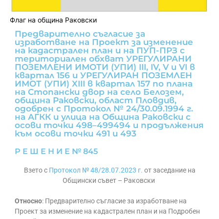
Флаг на община Раковски
Предварително съгласие за
изработване на Проект за изменение
на кадастрален план и на ПУП-ПРЗ с
териториален обхват УРЕГУЛИРАНИ
ПОЗЕМЛЕНИ ИМОТИ (УПИ) III, IV, V и VI в
квартал 156 и УРЕГУЛИРАН ПОЗЕМЛЕН
ИМОТ (УПИ) XIII в квартал 157 по плана
на Стопански двор на село Белозем,
община Раковски, област Пловдив,
одобрен с Протокол № 24/30.09.1994 г.
на АГКК и улица на Община Раковски с
осови точки 498–499494 и продължения
към осови точки 491 и 493
Р Е Ш Е Н И Е № 845
Взето с
Протокол № 48/28.07.2023 г.
от заседание на
Общински съвет – Раковски
Относно
: Предварително съгласие за изработване на
Проект за изменение на кадастрален план и на Подробен