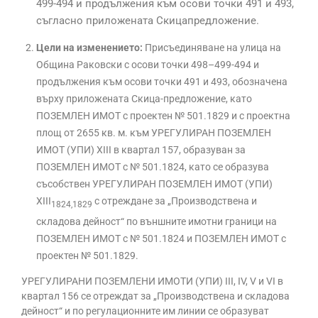
499-494 и продължения към осови точки 491 и 493,
съгласно приложената Скицапредложение.
Цели на изменението:
Присъединяване на улица на
Община Раковски с осови точки 498–499-494 и
продължения към осови точки 491 и 493, обозначена
върху приложената Скица-предложение, като
ПОЗЕМЛЕН ИМОТ с проектен № 501.1829 и с проектна
площ от 2655 кв. м. към УРЕГУЛИРАН ПОЗЕМЛЕН
ИМОТ (УПИ) XIII в квартал 157, образуван за
ПОЗЕМЛЕН ИМОТ с № 501.1824, като се образува
съсобствен УРЕГУЛИРАН ПОЗЕМЛЕН ИМОТ (УПИ)
XIII
с отреждане за „Производствена и
1824,1829
складова дейност“ по външните имотни граници на
ПОЗЕМЛЕН ИМОТ с № 501.1824 и ПОЗЕМЛЕН ИМОТ с
проектен № 501.1829.
УРЕГУЛИРАНИ ПОЗЕМЛЕНИ ИМОТИ (УПИ) III, IV, V и VI в
квартал 156 се отреждат за „Производствена и складова
дейност“ и по регулационните им линии се образуват