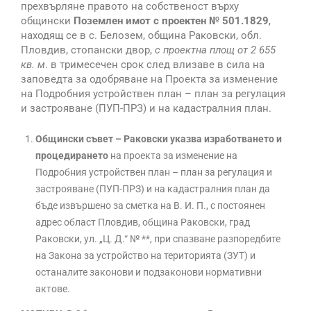
прехвърляне правото на собственост върху
общински
Поземлен имот с проектен № 501.1829
,
находящ се в с. Белозем, община Раковски, обл.
Пловдив, стопански двор,
с проектна площ от 2 655
кв. м
. в тримесечен срок след влизаве в сила на
заповедта за одобряване на Проекта за изменение
на Подробния устройствен план – план за регулация
и застрояване (ПУП-ПРЗ) и на кадастралния план.
Общински съвет – Раковски указва изработването и
процедирането
на проекта за изменение на
Подробния устройствен план – план за регулация и
застрояване (ПУП-ПРЗ) и на кадастралния план да
бъде извършено за сметка на В. И. П., с постоянен
адрес област Пловдив, община Раковски, град
Раковски, ул. „Ц. Д.“ № **, при спазване разпоредбите
на Закона за устройство на територията (ЗУТ) и
останалите законови и подзаконови нормативни
актове.