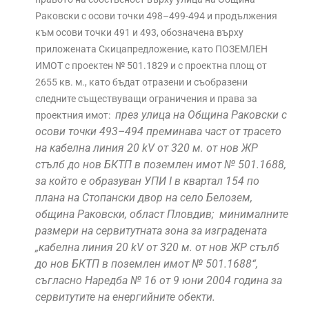
Раковски с осови точки 498–499-494 и продължения
към осови точки 491 и 493, обозначена върху
приложената Скицапредложение, като ПОЗЕМЛЕН
ИМОТ с проектен № 501.1829 и с проектна площ от
2655 кв. м., като бъдат отразени и съобразени
следните съществуващи ограничения и права за
през улица на Община Раковски с
проектния имот:
осови точки 493–494 преминава част от трасето
на кабелна линия 20 kV от 320 м. от нов ЖР
стълб до нов БКТП в поземлен имот № 501.1688,
за който е образуван УПИ I в квартал 154 по
плана на Стопански двор на село
Белозем,
община Раковски, област Пловдив; минималните
размери на сервитутната зона за изградената
„кабелна линия 20 kV от 320 м. от нов ЖР стълб
до нов БКТП в поземлен имот № 501.1688“,
съгласно Наредба № 16 от 9 юни 2004 година за
сервитутите на енергийните обекти.