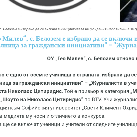
 с. Белозем е избрано да се включи в инициативата на Фондация Работилница за
 Милев“, с. Белозем е избрано да се включи
лница за граждански инициативи" - "Журна
ОУ „Гео Милев“, с. Белозем отново 
о е едно от осемте училища в страната, избрани да с
ница за граждански инициативи“ – „Журналисти в уч
та Николаос Цитиридис
. Той е призьор в категория
„М
а
„Шоуто на Николаос Цитиридис“
по BTV. Учи журнали
ция към Софийския университет „Свети Климент Охридск
в медията му носи и отличието в конкурса.
 ще се включат ученици и учители от следните училища