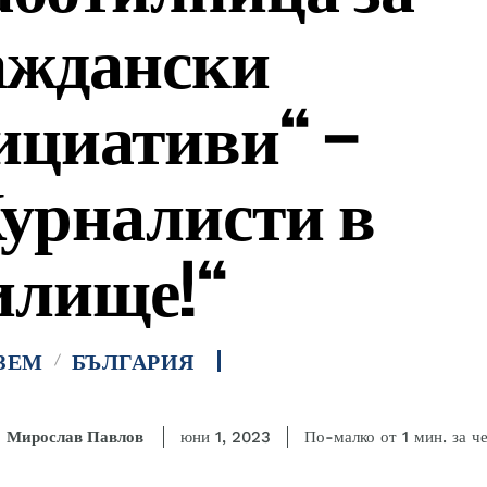
аждански
ициативи“ –
урналисти в
илище!“
ЗЕМ
БЪЛГАРИЯ
за ч
Мирослав Павлов
По-малко от 1
мин.
юни 1, 2023