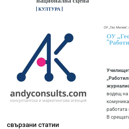
национална сцена
КУЛТУРА
ОУ „Гео Милев“,
ОУ „Гео
"Работи
Училищет
„Работил
журналис
водещ н
комуника
работата 
В срещата
свързани статии