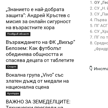
ОУ „Ге
СУ „Н.
„Знанието е най-добрата
СУ „Па
защита“: Андрей Кръстев с
Първа 
мисия за онлайн сигурност
ПГ АСГ
на възрастните хора
СУ „Хр
Пловдив област
ПГ по 
Възраждането на ФК „Вихър“
Средно
Белозем: Как футболът
„Фридр
обединява общността и
спасява децата от таблетите
Спорт
👇 Инст
Вокална група „Vivo“ със
златен дъжд от медали на
национална сцена
Култура
ВАЖНО ЗА ЗЕМЕДЕЛЦИТЕ:
Технически прегледи на