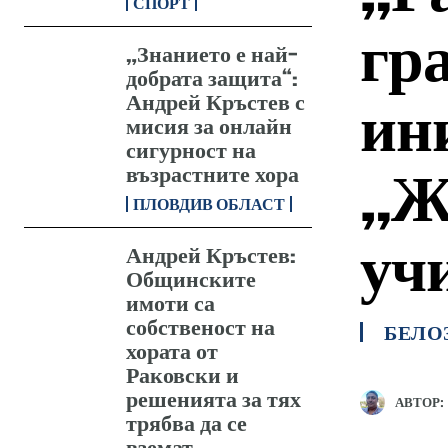
СПОРТ
гр
„Знанието е най-
добрата защита“:
Андрей Кръстев с
ин
мисия за онлайн
сигурност на
„Ж
възрастните хора
ПЛОВДИВ ОБЛАСТ
уч
Андрей Кръстев:
Общинските
имоти са
собственост на
БЕЛО
хората от
Раковски и
решенията за тях
АВТОР:
трябва да се
вземат