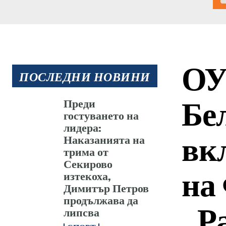
ОУ
ПОСЛЕДНИ НОВИНИ
Бел
Преди
гостуването на
лидера:
вк
Наказанията на
трима от
Секирово
на
изтекоха,
Димитър Петров
продължава да
„Р
липсва