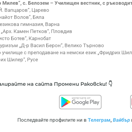
о Милев“, с. Белозем – Училищен вестник, с ръководи
 Й. Вапцаров“, Царево
найот Волов”, Бяла
езикова гимназия, Варна
 „Арх. Камен Петков“, Пловдив
исто Ботев“, Карнобат
туризъм „Д-р Васил Берон“, Велико Търново
 училище с преподаване на немски език „Фридрих Шил
их Шилер“, Русе
алирайте
на сайта Промени Раковски! 👇
Последвайте профилите ни в
Телеграм
,
Вайбър