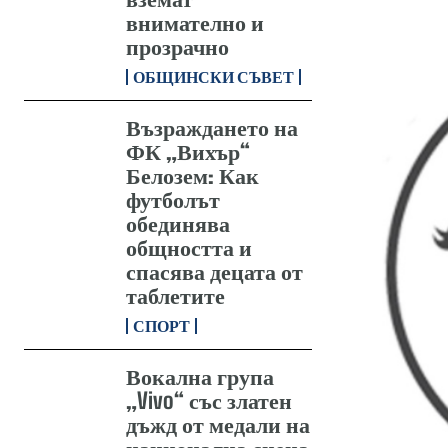
внимателно и
прозрачно
ОБЩИНСКИ СЪВЕТ
Възраждането на
ФК „Вихър“
Белозем: Как
футболът
обединява
общността и
спасява децата от
таблетите
СПОРТ
Вокална група
„Vivo“ със златен
дъжд от медали на