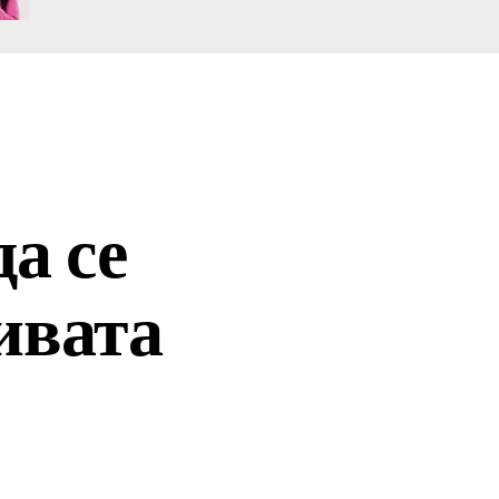
да се
ивата