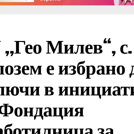
 „Гео Милев“, с.
озем е избрано 
лючи в инициат
 Фондация
аботилница за