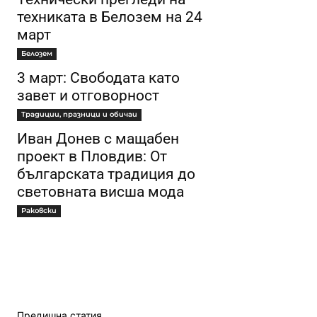
техниката в Белозем на 24
март
Белозем
3 март: Свободата като
завет и отговорност
Традиции, празници и обичаи
Иван Донев с мащабен
проект в Пловдив: От
българската традиция до
световната висша мода
Раковски
Предишна статия