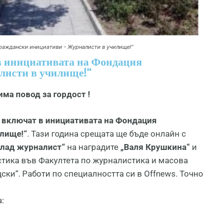
 граждански инициативи - Журналисти в училище!“
 в инициативата на Фондация
листи в училище!“
има повод за гордост !
е включат в инициативата на Фондация
илище!“
. Тази година срещата ще бъде онлайн с
лад журналист“
на наградите
„Валя Крушкина“
и
стика във Факултета по журналистика и масова
и“. Работи по специалността си в Offnews. Точно
: