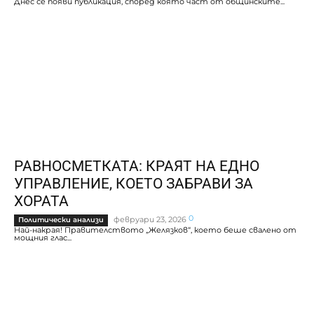
Днес се появи публикация, според която част от общинските...
РАВНОСМЕТКАТА: КРАЯТ НА ЕДНО
УПРАВЛЕНИЕ, КОЕТО ЗАБРАВИ ЗА
ХОРАТА
0
февруари 23, 2026
Политически анализи
Най-накрая! Правителството „Желязков“, което беше свалено от
мощния глас...