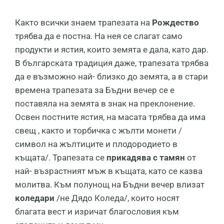
Както всички знаем трапезата на
Рождество
трябва да е постна. На нея се слагат само
продукти и ястия, които земята е дала, като дар.
В българската традиция даже, трапезата трябва
да е възможно най- близко до земята, а в стари
времена трапезата за Бъдни вечер се е
поставяла на земята в знак на преклонение.
Освен постните ястия, на масата трябва да има
свещ , както и торбичка с жълти монети /
символ на жълтиците и плодорoдието в
къщата/. Трапезата се
прикадява с тамян
от
най- възрастният мъж в къщата, като се казва
молитва. Към полунощ на Бъдни вечер влизат
коледари
/не Дядо Коледа/, които носят
благата вест и изричат благословия към