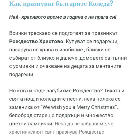
Как празнуват българите Коледа?
Най- красивото време в година е на прага си!
Всички трескаво се подготвят за празникът
Рождество Христово
. Купуват се подаръци,
пазарува се храна в изобилие , близки се
събират от близко и далече, домовете са пълни
с усмивки и очакване на децата за мечтаните
подаръци.
Но кога и къде загубихме Рождество? Тихата и
свята нощ и коледните песни, лека полека се
замениха от “We wish you a Мerry Christmas”,
белобрад старец с подаръци и множество
цветни лампички.
Нека да не забравяме, че
християнският свят празнува Рождество