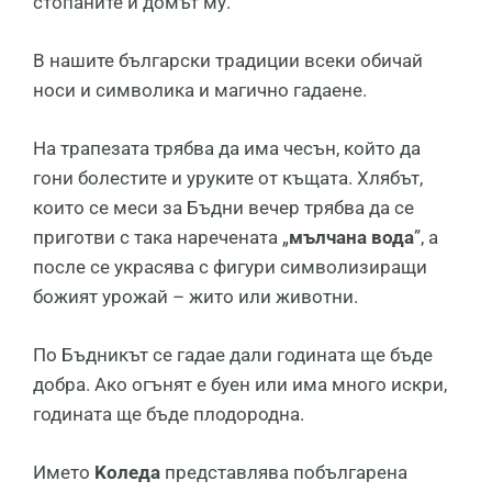
стопаните и домът му.
В нашите български традиции всеки обичай
носи и символика и магично гадаене.
На трапезата трябва да има чесън, който да
гони болестите и уруките от къщата. Хлябът,
които се меси за Бъдни вечер трябва да се
приготви с така наречената „
мълчана вода
”, а
после се украсява с фигури символизиращи
божият урожай – жито или животни.
По Бъдникът се гадае дали годината ще бъде
добра. Ако огънят е буен или има много искри,
годината ще бъде плодородна.
Имeтo
Koлeдa
пpeдcтaвлявa пoбългapeнa