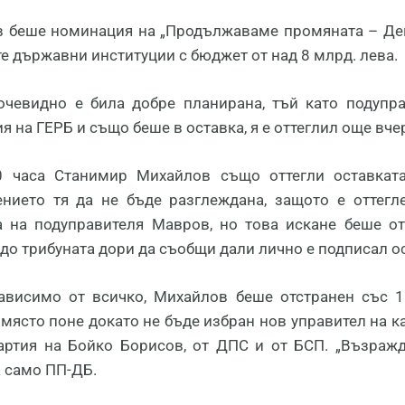
 беше номинация на „Продължаваме промяната – Демо
е държавни институции с бюджет от над 8 млрд. лева.
очевидно е била добре планирана, тъй като подуп
 на ГЕРБ и също беше в оставка, я е оттеглил още вчер
0 часа Станимир Михайлов също оттегли оставкат
нието тя да не бъде разглеждана, защото е оттегле
а на подуправителя Мавров, но това искане беше о
до трибуната дори да съобщи дали лично е подписал ост
зависимо от всичко, Михайлов беше отстранен със 1
 място поне докато не бъде избран нов управител на 
артия на Бойко Борисов, от ДПС и от БСП. „Възражда
а само ПП-ДБ.