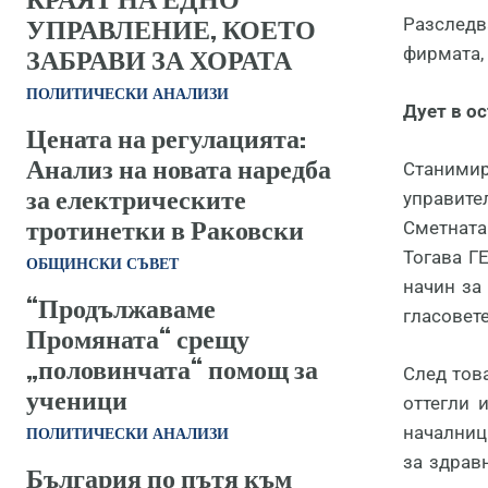
УПРАВЛЕНИЕ, КОЕТО
Разследв
фирмата,
ЗАБРАВИ ЗА ХОРАТА
ПОЛИТИЧЕСКИ АНАЛИЗИ
Дует в о
Цената на регулацията:
Анализ на новата наредба
Станимир
за електрическите
управите
тротинетки в Раковски
Сметната
Тогава Г
ОБЩИНСКИ СЪВЕТ
начин за
​“Продължаваме
гласовет
Промяната“ срещу
„половинчата“ помощ за
След това
ученици
оттегли 
началници
ПОЛИТИЧЕСКИ АНАЛИЗИ
за здрав
България по пътя към