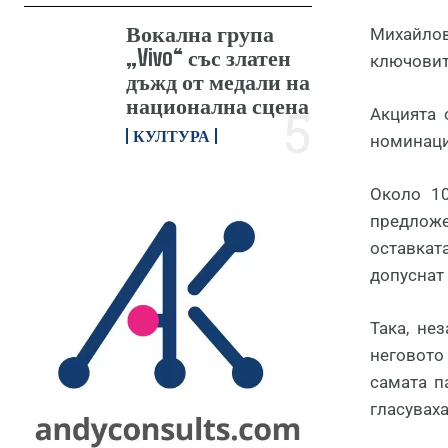
Вокална група
Михайлов
„Vivo“ със златен
ключовит
дъжд от медали на
национална сцена
Акцията 
КУЛТУРА
номинация
Около 1
предложе
оставкат
допуснат 
Така, не
неговото
самата п
гласувах