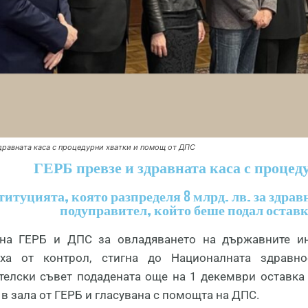
здравната каса с процедурни хватки и помощ от ДПС
ГЕРБ превзе и здравната каса с проце
итуцията, която разпределя 8 млрд. лв. за здрав
подуправител, който беше подал оставка
на ГЕРБ и ДПС за овладяването на държавните ин
аха от контрол, стигна до Националната здравно
телски съвет подадената още на 1 декември оставка
в зала от ГЕРБ и гласувана с помощта на ДПС.