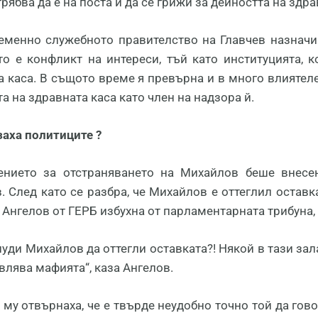
рябва да е на поста и да се грижи за дейността на здра
менно служебното правителство на Главчев назначи 
ето е конфликт на интереси, тъй като институцията,
а каса. В същото време я превърна и в много влиятел
а на здравната каса като член на надзора й.
заха политиците ?
нието за отстраняването на Михайлов беше внесе
. След като се разбра, че Михайлов е оттеглил оставк
Ангелов от ГЕРБ избухна от парламентарната трибуна,
уди Михайлов да оттегли оставката?! Някой в тази зала
влява мафията“, каза Ангелов.
му отвърнаха, че е твърде неудобно точно той да гово