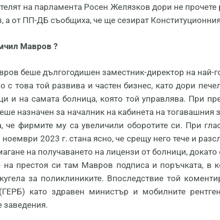
телят на парламента Росен Желязков дори не прочете 
 а от ПП-ДБ съобщиха, че ще сезират Конституционния 
мчил Мавров ?
вров беше дългогодишен заместник-директор на най-го
о с това той развива и частен бизнес, като дори пече
ци и на самата болница, която той управлява. При п
еше назначен за началник на кабинета на тогавашния
а, че фирмите му са увеличили оборотите си. При гл
 ноември 2023 г. стана ясно, че срещу него тече и раз
агане на получаването на лицензи от болници, докато 
 на престоя си там Мавров подписа и поръчката, в 
кугела за поликлиниките. Впоследствие той коментир
(ГЕРБ) като здравен министър и мобилните рентгени
е заведения.