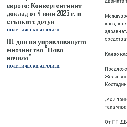
двамата т
еврото: Конвергентният
доклад от 4 юни 2025 г. и
Междувре
стъпките дотук
каса, ко
ПОЛИТИЧЕСКИ АНАЛИЗИ
здравнат
средстват
100 дни на управляващото
мнозинство “Ново
Какво ка
начало”
ПОЛИТИЧЕСКИ АНАЛИЗИ
Предложе
Желязков
Костадин 
„Кой прин
така упра
От ПП-ДБ 