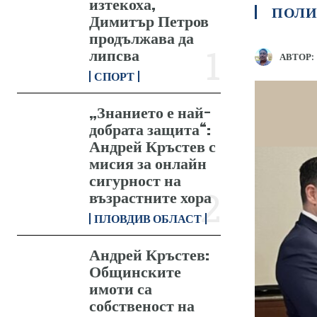
изтекоха,
ПОЛИ
Димитър Петров
продължава да
липсва
АВТОР:
СПОРТ
„Знанието е най-
добрата защита“:
Андрей Кръстев с
мисия за онлайн
сигурност на
възрастните хора
ПЛОВДИВ ОБЛАСТ
Андрей Кръстев:
Общинските
имоти са
собственост на