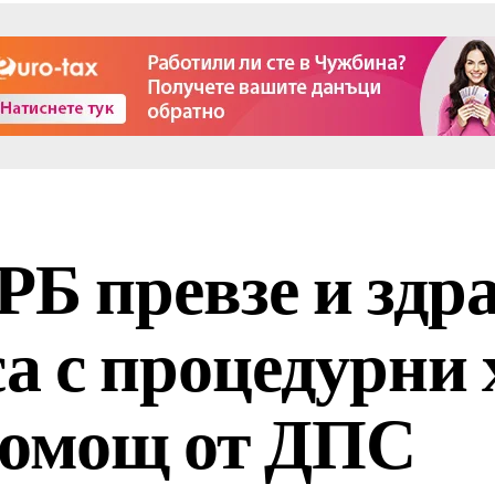
РБ превзе и здр
са с процедурни
помощ от ДПС