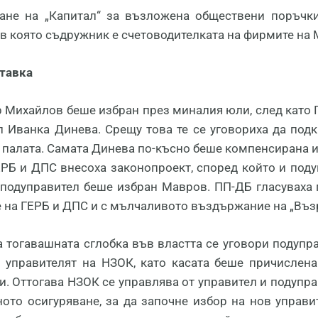
ане на „Капитал“ за възложена обществени поръчки 
 в която съдружник е счетоводителката на фирмите на
ставка
 Михайлов беше избран през миналия юли, след като П
л Иванка Динева. Срещу това те се уговориха да под
 палата. Самата Динева по-късно беше компенсирана и
ЕРБ и ДПС внесоха законопроект, според който и поду
 подуправител беше избран Мавров. ПП-ДБ гласуваха 
е на ГЕРБ и ДПС и с мълчаливото въздържание на „Въз
 тогавашната сглобка във властта се уговори подупра
и управителят на НЗОК, като касата беше причислена
. Оттогава НЗОК се управлява от управител и подупра
ното осигуряване, за да започне избор на нов управи