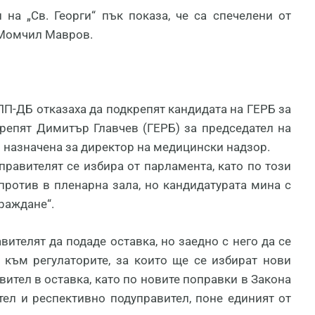
на „Св. Георги“ пък показа, че са спечелени от
 Момчил Мавров.
П-ДБ отказаха да подкрепят кандидата на ГЕРБ за
крепят Димитър Главчев (ГЕРБ) за председател на
 назначена за директор на медицински надзор.
правителят се избира от парламента, като по този
против в пленарна зала, но кандидатурата мина с
раждане“.
вителят да подаде оставка, но заедно с него да се
 към регулаторите, за които ще се избират нови
вител в оставка, като по новите поправки в Закона
тел и респективно подуправител, поне единият от