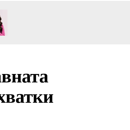
авната
 хватки