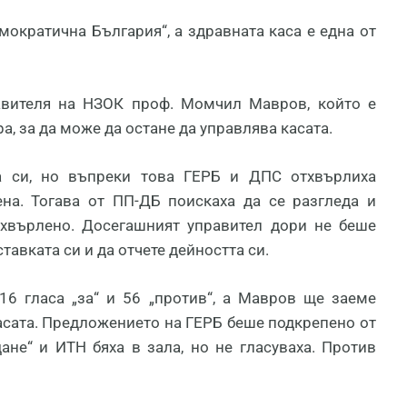
кратична България“, а здравната каса е една от
равителя на НЗОК проф. Момчил Мавров, който е
а, за да може да остане да управлява касата.
а си, но въпреки това ГЕРБ и ДПС отхвърлиха
на. Тогава от ПП-ДБ поискаха да се разгледа и
тхвърлено. Досегашният управител дори не беше
авката си и да отчете дейността си.
16 гласа „за“ и 56 „против“, а Мавров ще заеме
касата. Предложението на ГЕРБ беше подкрепено от
не“ и ИТН бяха в зала, но не гласуваха. Против