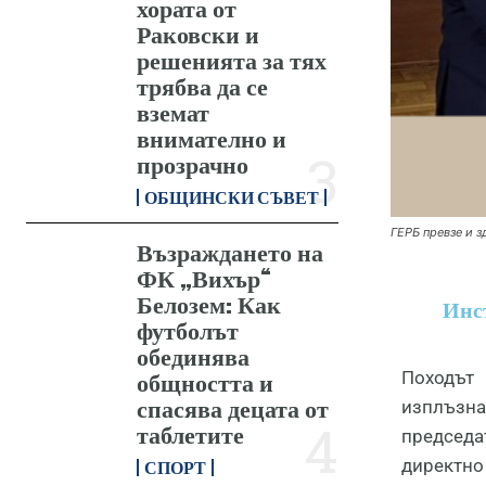
хората от
Раковски и
решенията за тях
трябва да се
вземат
внимателно и
прозрачно
ОБЩИНСКИ СЪВЕТ
ГЕРБ превзе и 
Възраждането на
ФК „Вихър“
Белозем: Как
Инст
футболът
обединява
Походът 
общността и
спасява децата от
изплъзн
таблетите
председа
директно 
СПОРТ