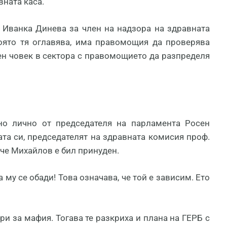
вната каса.
Иванка Динева за член на надзора на здравната
 която тя оглавява, има правомощия да проверява
ен човек в сектора с правомощието да разпределя
но лично от председателя на парламента Росен
ата си, председателят на здравната комисия проф.
 че Михайлов е бил принуден.
 му се обади! Това означава, че той е зависим. Ето
ри за мафия. Тогава те разкриха и плана на ГЕРБ с