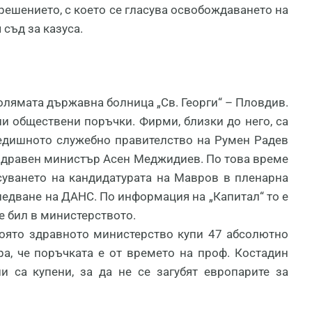
решението, с което се гласува освобождаването на
съд за казуса.
лямата държавна болница „Св. Георги“ – Пловдив.
ли обществени поръчки. Фирми, близки до него, са
редишното служебно правителство на Румен Радев
 здравен министър Асен Меджидиев. По това време
асуването на кандидатурата на Мавров в пленарна
следване на ДАНС. По информация на „Капитал“ то е
е бил в министерството.
която здравното министерство купи 47 абсолютно
а, че поръчката е от времето на проф. Костадин
 са купени, за да не се загубят европарите за