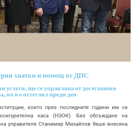
дурни хватки и помощ от ДПС
ни услуги, ще се управлява от досегашния
, но я е оттеглил преди ден
ституции, които през последните години им се
осигурителна каса (НЗОК). Без обсъждане на
 на управителя Станимир Михайлов беше внесена