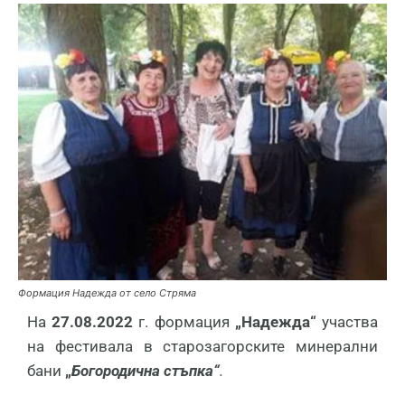
Формация Надежда от село Стряма
На
27.08.2022
г. формация
„Надежда“
участва
на фестивала в старозагорските минерални
бани
„
Богородична стъпка“
.