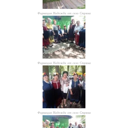
Формация Надежда от село Стряма
Формация Надежда от село Стряма
Формация Надежда от село Стряма