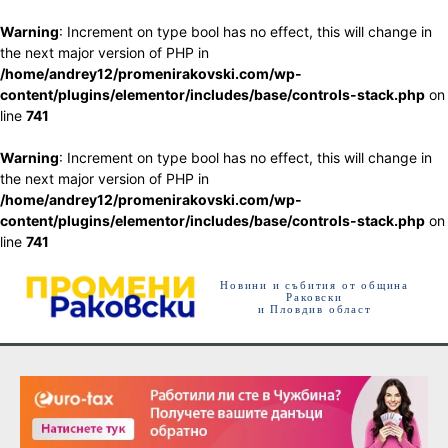
Warning
: Increment on type bool has no effect, this will change in
the next major version of PHP in
/home/andrey12/promenirakovski.com/wp-
content/plugins/elementor/includes/base/controls-stack.php
on
line
741
Warning
: Increment on type bool has no effect, this will change in
the next major version of PHP in
/home/andrey12/promenirakovski.com/wp-
content/plugins/elementor/includes/base/controls-stack.php
on
line
741
Новини и събития от община
Раковски
и Пловдив област