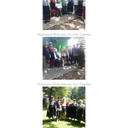
Формация Надежда от село Стряма
Формация Надежда от село Стряма