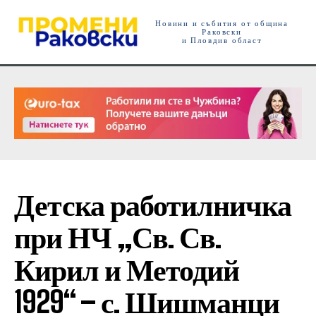
Новини и събития от община
Раковски
и Пловдив област
Детска работилничка
при НЧ „Св. Св.
Кирил и Методий
1929“ – с. Шишманци