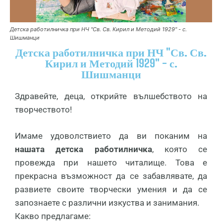
Детска работилничка при НЧ "Св. Св. Кирил и Методий 1929" - с.
Шишманци
Детска работилничка при НЧ "Св. Св.
Кирил и Методий 1929" - с.
Шишманци
Здравейте, деца, открийте вълшебството на
творчеството!
Имаме удоволствието да ви поканим на
нашата детска работилничка
, която се
провежда при нашето читалище. Това е
прекрасна възможност да се забавлявате, да
развиете своите творчески умения и да се
запознаете с различни изкуства и занимания.
Какво предлагаме: