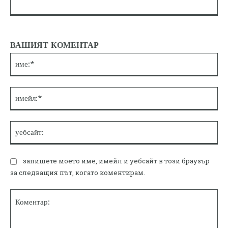
ВАШИЯТ КОМЕНТАР
им
им
уе
запишете моето име, имейл и уебсайт в този браузър
за следващия път, когато коментирам.