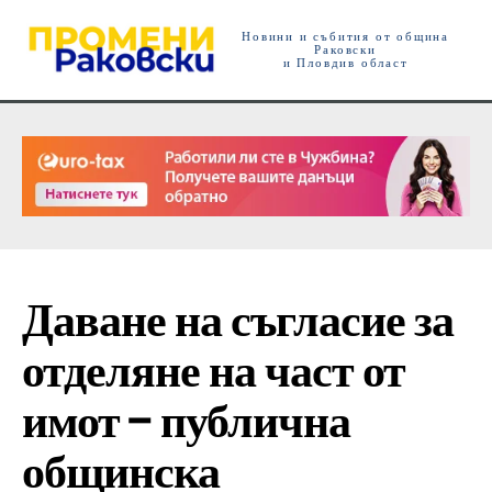
Новини и събития от община
Раковски
и Пловдив област
Даване на съгласие за
отделяне на част от
имот – публична
общинска