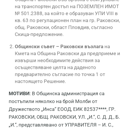
на транспортен достъп на ПОЗЕМЛЕН ИМОТ
№ 501.2388, за който е образуван УПИ VIII в
кв. 63 по регулационен план на гр. Раковски,
общ. Раковски, област Пловдив, съгласно
Скица-предложение.
Общински съвет – Раковски възлага
на
Кмета на Община Раковски да предприеме и
извърши необходимите действия за
осъществяване целта на даденото
предварително съгласие по точка 1 от
настоящето Решение.
МОТИВИ
: В Общинска администрация са
постъпили няколко на брой Молби от
Дружеството „Инса“ ЕООД, ЕИК 82537****, ГР.
РАКОВСКИ, ОБЩ. РАКОВСКИ, УЛ. „И.“, С. Д. Д., Б.
„И.“, представлявано от УПРАВИТЕЛЯ – И. С.,