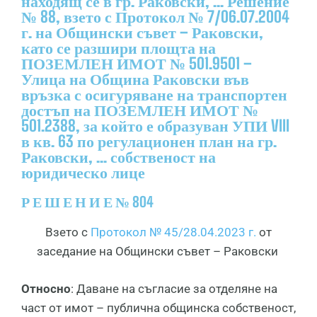
находящ се в гр. Раковски, ... Решение
№ 88, взето с Протокол № 7/06.07.2004
г. на Общински съвет – Раковски,
като се разшири площта на
ПОЗЕМЛЕН ИМОТ № 501.9501 –
Улица на Община Раковски във
връзка с осигуряване на транспортен
достъп на ПОЗЕМЛЕН ИМОТ №
501.2388, за който е образуван УПИ VIII
в кв. 63 по регулационен план на гр.
Раковски, ... собственост на
юридическо лице
Р Е Ш Е Н И Е № 804
Взето с
Протокол № 45/28.04.2023 г.
от
заседание на Общински съвет – Раковски
Относно
: Даване на съгласие за отделяне на
част от имот – публична общинска собственост,