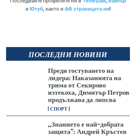
Последвайте профилите ни в
Телеграм
,
Вайбър
и
Ютуб
,
както и
ФБ страницата ни
!
ПОСЛЕДНИ НОВИНИ
Преди гостуването на
лидера: Наказанията на
трима от Секирово
изтекоха, Димитър Петров
продължава да липсва
СПОРТ
„Знанието е най-добрата
защита“: Андрей Кръстев