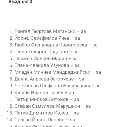
Възд.се: 0
Рангел Георгиев Матански – за
Йосиф Серафимов Ячев – за
Любов Степановна Кориновска – за
Генчо Тодоров Тодоров – за
Пламен Йовков Марин – за
Елена Иванова Узунова – за
Младен Минчев Мандраджийски – за
Деяна Анреева Загорчева – за
Светослав Стефанов Балабански – за
Юлиян Иванов Ночев – за
Петър Милков Антонов – за
Стефан Самуилов Марушкин – за
Петко Димитров Колев – за
Стефан Йозов Пенсов – за
Анелия Францова Гечева – за