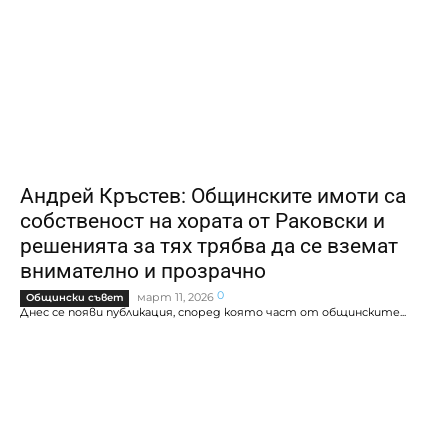
Андрей Кръстев: Общинските имоти са
собственост на хората от Раковски и
решенията за тях трябва да се вземат
внимателно и прозрачно
0
март 11, 2026
Общински съвет
Днес се появи публикация, според която част от общинските...