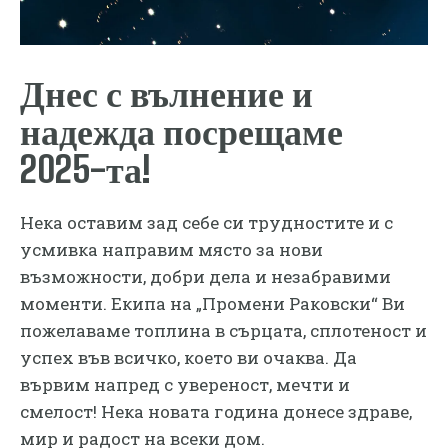
Днес с вълнение и
надежда посрещаме
2025-та!
Нека оставим зад себе си трудностите и с
усмивка направим място за нови
възможности, добри дела и незабравими
моменти. Екипа на „Промени Раковски“ Ви
пожелаваме топлина в сърцата, сплотеност и
успех във всичко, което ви очаква. Да
вървим напред с увереност, мечти и
смелост! Нека новата година донесе здраве,
мир и радост на всеки дом.