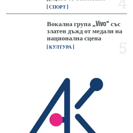
СПОРТ
Вокална група „Vivo“ със
златен дъжд от медали на
национална сцена
КУЛТУРА