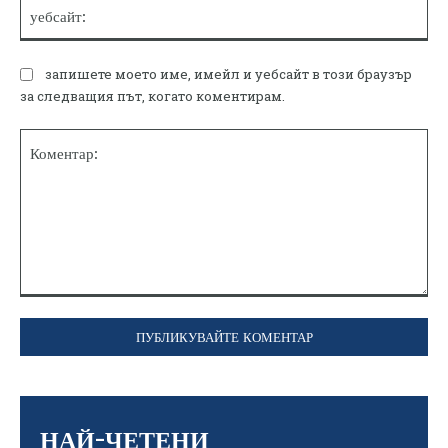
уе
запишете моето име, имейл и уебсайт в този браузър
за следващия път, когато коментирам.
Коментар:
НАЙ-ЧЕТЕНИ