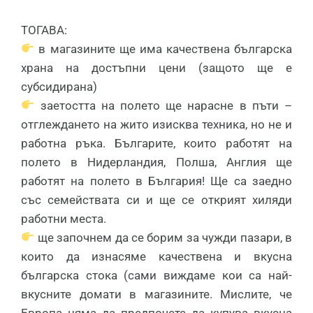
ТОГАВА:
в магазините ще има качествена българска
храна на достъпни цени (защото ще е
субсидирана)
заетостта на полето ще нарасне в пъти –
отглеждането на жито изисква техника, но не и
работна ръка. Българите, които работят на
полето в Нидерландия, Полша, Англия ще
работят на полето в България! Ще са заедно
със семействата си и ще се открият хиляди
работни места.
ще започнем да се борим за чужди пазари, в
които да изнасяме качествена и вкусна
българска стока (сами виждаме кои са най-
вкусните домати в магазините. Мислите, че
Европа няма да предпочете да купува вкусна