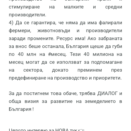
стимулиране на малките и средни
производители.
4) Да се гарантира, че няма да има фалирали
фермери, животновъди и производители
заради промените. Ресурс има! Ако забраната
за внос беше останала, България щеше да губи
по 40 млн на #месец. Тези 40 милиона на
месец могат да се използват за подпомагане
на сектора, докато преминем през
предефиниране на производство и приоритети.
За да постигнем това обаче, трябва ДИАЛОГ и
обща визия за развитие на земеделието в
България !
Цялото интервю за НОВА тук 👉