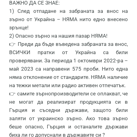
ВАЖНО ДА СЕ ЗНАЕ:
1) След отпадане на забраната за внос на
зърно от Украйна – НЯМА нито едно внесено
зрънце!
2) Опасно зърно на нашия пазар НЯМА!
👉 Преди да бъде въведена забраната за внос,
ВСИЧКИ пратки от Украйна са били
проверявани. За периода 1 октомври 2022-ра –
май 2023 са направени 575 проби. Нито една
няма отклонение от стандарите. НЯМА наличие
на тежки метали или радио активен отпечатък.
👉 самите зърнопроизводители се оплакват, че
не могат да реализират продукцията си в
Гърция и съседни държави, защото били
заляти от украинско зърно. Ако това зърно
беше опасно, Гърция и останалите държави
биха ли го допуснали в държавите си ?