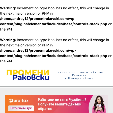
Warning
: Increment on type bool has no effect, this will change in
the next major version of PHP in
/home/andrey12/promenirakovski.com/wp-
content/plugins/elementor/includes/base/controls-stack.php
on
line
741
Warning
: Increment on type bool has no effect, this will change in
the next major version of PHP in
/home/andrey12/promenirakovski.com/wp-
content/plugins/elementor/includes/base/controls-stack.php
on
line
741
Новини и събития от община
Раковски
и Пловдив област