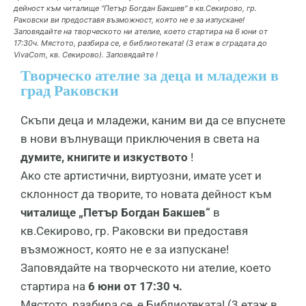
дейност към читалище "Петър Богдан Бакшев" в кв.Секирово, гр.
Раковски ви предоставя възможност, която не е за изпускане!
Заповядайте на творческото ни ателие, което стартира на 6 юни от
17:30ч. Мястото, разбира се, е библиотеката! (3 етаж в сградата до
VivaCom, кв. Секирово). Заповядайте !
Творческо ателие за деца и младежи в
град Раковски
Скъпи деца и младежи, каним ви да се впуснете
в нови вълнуващи приключения в света на
думите, книгите и изкуството
!
Ако сте артистични, виртуозни, имате усет и
склонност да творите, то новата дейност към
читалище „Петър Богдан Бакшев“
в
кв.Секирово, гр. Раковски ви предоставя
възможност, която не е за изпускане!
Заповядайте на творческото ни ателие, което
стартира на
6 юни от 17:30 ч.
Мястото, разбира се, е Библиотеката! (3 етаж в