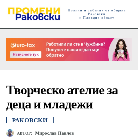
Новини и събития от община
Раковски
и Пловдив област
Творческо ателие за
деца и младежи
РАКОВСКИ
Мирослав Павлов
АВТОР: