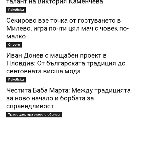
талант на Виктория Каменчева
Раковски
Секирово взе точка от гостуването в
Милево, игра почти цял мач с човек по-
малко
Спорт
Иван Донев с мащабен проект в
Пловдив: От българската традиция до
световната висша мода
Раковски
Честита Баба Марта: Между традицията
за ново начало и борбата за
справедливост
Традиции, празници и обичаи