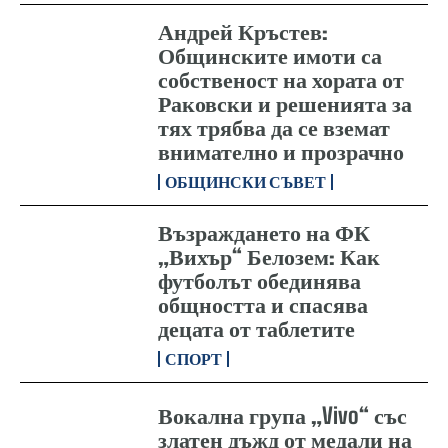
Андрей Кръстев:
Общинските имоти са
собственост на хората от
Раковски и решенията за
тях трябва да се вземат
внимателно и прозрачно
ОБЩИНСКИ СЪВЕТ
Възраждането на ФК
„Вихър“ Белозем: Как
футболът обединява
общността и спасява
децата от таблетите
СПОРТ
Вокална група „Vivo“ със
златен дъжд от медали на