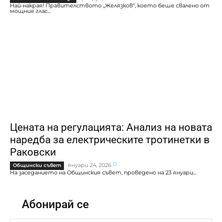
Най-накрая! Правителството „Желязков“, което беше свалено от
мощния глас...
Цената на регулацията: Анализ на новата
наредба за електрическите тротинетки в
Раковски
0
януари 24, 2026
Общински съвет
На заседанието на Общинския съвет, проведено на 23 януари...
Абонирай се