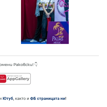
мени Раковски! 👇
и
Ютуб
,
както и
ФБ страницата ни
!