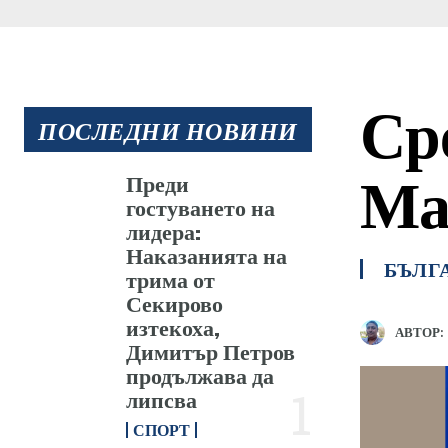
Ср
ПОСЛЕДНИ НОВИНИ
Ма
Преди
гостуването на
лидера:
Наказанията на
БЪЛГ
трима от
Секирово
изтекоха,
АВТОР:
Димитър Петров
продължава да
липсва
СПОРТ