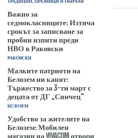
ТРАДИЦИИ, ПРАЗНИЦИ И ОБИЧАИ
Важно за
седмокласниците: Изтича
срокът за записване за
пробни изпити преди
НВО в Раковски
РАКОВСКИ
Малките патриоти на
Белозем ни канят:
Тържество за 3-ти март с
децата от ДГ „Синчец“
БЕЛОЗЕМ
Удобство за жителите на
Белозем: Мобилен
магазин на VIVACOM отвори