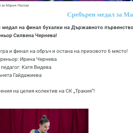
 за Мария Лесова
Сребърен медал за Ма
 медал на финал бухалки на Държавното първенств
еньор Силвена Чернева!
гра и финал на обръч и остана на призовото 6 място!
 треньор: Ирина Чернева
 педагог: Катя Видева
 Анета Гайдажиева
ния на целия колектив на СК „Тракия“!