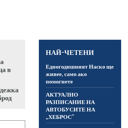
НАЙ-ЧЕТЕНИ
Едногодишният Наско ще
живее, само ако
помогнете
адежка
АКТУАЛНО
брод
РАЗПИСАНИЕ НА
АВТОБУСИТЕ НА
„ХЕБРОС“