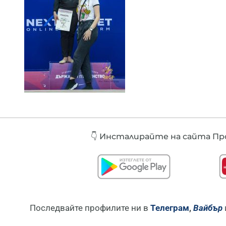
👇 Инсталирайте
на сайта Про
Последвайте профилите ни в
Телеграм
,
Вайбър