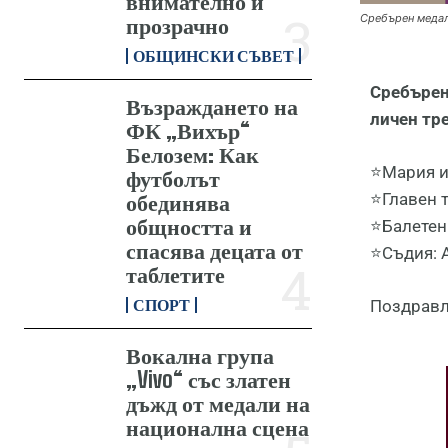
внимателно и
Сребърен медал
прозрачно
ОБЩИНСКИ СЪВЕТ
Сребърен
Възраждането на
личен тр
ФК „Вихър“
Белозем: Как
⭐️Мария и
футболът
обединява
⭐️Главен
общността и
⭐️Балетен
спасява децата от
⭐️Съдия:
таблетите
СПОРТ
Поздравле
Вокална група
„Vivo“ със златен
дъжд от медали на
национална сцена