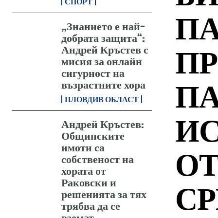
СПОРТ
П
„Знанието е най-
добрата защита“:
Андрей Кръстев с
ПР
мисия за онлайн
сигурност на
ПА
възрастните хора
ПЛОВДИВ ОБЛАСТ
ИС
Андрей Кръстев:
Общинските
имоти са
ОТ
собственост на
хората от
Раковски и
СР
решенията за тях
трябва да се
вземат