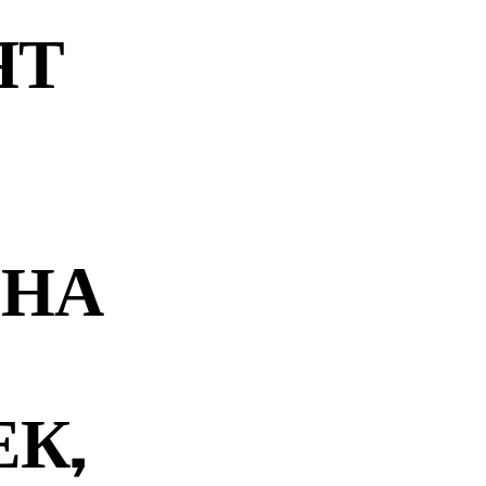
ЯТ
 НА
ЕК,