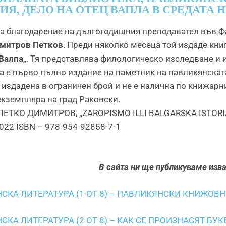
ИЯ, ДЕЛО НА ОТЕЦ ВАПЛА В СРЕДАТА НА
ва благодарение на дългогодишния преподавател във Ф
митров Петков
. Преди няколко месеца той издаде книг
Валпа
„. Тя представлява филологическо изследване и 
ва е първо пълно издание на паметник на павликянскат
 издадена в ограничен брой и не е налична по книжарн
екземпляра на град Раковски.
ПЕТКО ДИМИТРОВ, „ZAROPISMO ILLI BALGARSKA ISTORI
022 ISBN – 978-954-92858-7-1
В сайта ни ще публикуваме изва
СКА ЛИТЕРАТУРА (1 ОТ 8) – ПАВЛИКЯНСКИ КНИЖОВ
СКА ЛИТЕРАТУРА (2 ОТ 8) – КАК СЕ ПРОИЗНАСЯТ Б