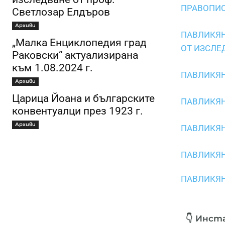
ПРАВОПИС 
Светлозар Елдъров
Архиви
ПАВЛИКЯН
„Малка Енциклопедия град
ОТ ИЗСЛЕД
Раковски“ актуализирана
към 1.08.2024 г.
ПАВЛИКЯНС
Архиви
Царица Йоана и българските
ПАВЛИКЯН
конвентуалци през 1923 г.
Архиви
ПАВЛИКЯН
ПАВЛИКЯН
ПАВЛИКЯНС
👇 Инст