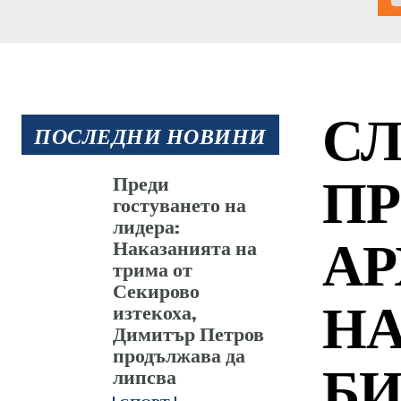
СЛ
ПОСЛЕДНИ НОВИНИ
ПР
Преди
гостуването на
лидера:
АР
Наказанията на
трима от
Секирово
Н
изтекоха,
Димитър Петров
продължава да
БИ
липсва