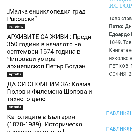
ИСТОР
„Малка енциклопедия град
Раковски“
Това ста
Петко Ди
Раковски
Едоардо 
АРХИВИТЕ СА ЖИВИ : Преди
1849. То
350 години в началото на
Книгата е
септември 1674 година в
няколко 
Чипровци умира
архиепископ Петър Богдан
ПЕТКОВ, 
СОФИЯ, 2
Архиви
ДА СИ СПОМНИМ ЗА: Козма
Гюлов и Филомена Шопова и
тяхното дело
Архиви
ПАВЛИКЯН
Католиците в България
(1878-1989). Историческо
ПАВЛИКЯН
изследване от проф.