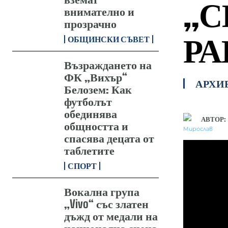
„С
внимателно и
прозрачно
РА
ОБЩИНСКИ СЪВЕТ
Възраждането на
ФК „Вихър“
АРХИ
Белозем: Как
футболът
обединява
АВТОР:
общността и
спасява децата от
таблетите
СПОРТ
Вокална група
„Vivo“ със златен
дъжд от медали на