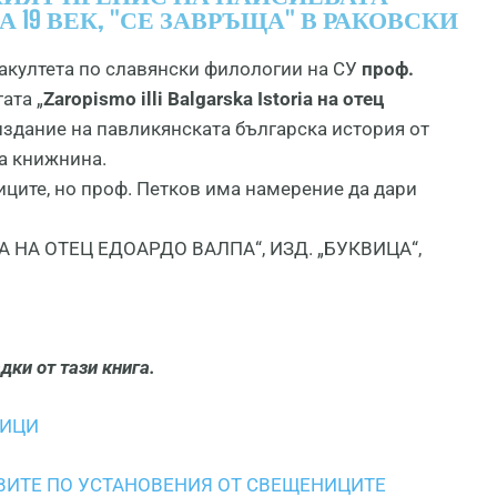
 19 ВЕК, "СЕ ЗАВРЪЩА" В РАКОВСКИ
акултета по славянски филологии на СУ
проф.
ата „
Zaropismo illi Balgarska Istoria на отец
издание на павликянската българска история от
а книжнина.
иците, но проф. Петков има намерение да дари
A НА ОТЕЦ ЕДОАРДО ВАЛПА“, ИЗД. „БУКВИЦА“,
дки от тази книга.
НИЦИ
УКВИТЕ ПО УСТАНОВЕНИЯ ОТ СВЕЩЕНИЦИТЕ