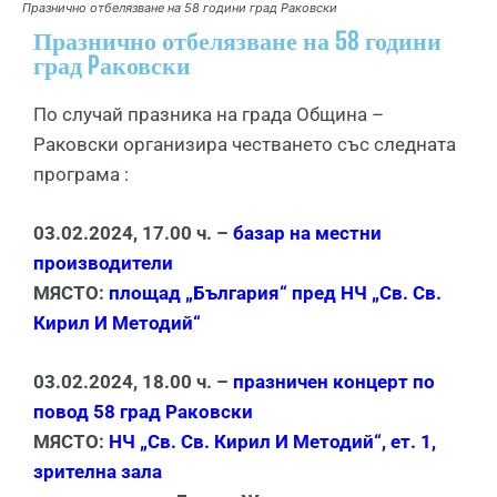
Празнично отбелязване на 58 години град Pаковски
Празнично отбелязване на 58 години
град Pаковски
По случай празника на града Община –
Раковски организира честването със следната
програма :
03.02.2024, 17.00 ч. –
базар на местни
производители
МЯСТО:
площад „България“ пред НЧ „Св. Св.
Кирил И Методий“
03.02.2024, 18.00 ч. –
празничен концерт по
повод 58 град Раковски
МЯСТО:
НЧ „Св. Св. Кирил И Методий“, ет. 1,
зрителна зала