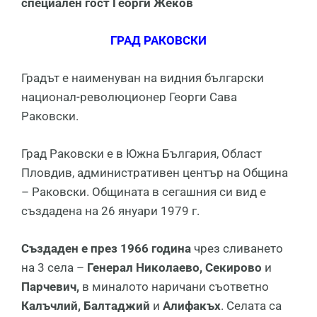
специален гост Георги Жеков
ГРАД РАКОВСКИ
Градът е наименуван на видния български
национал-революционер Георги Сава
Раковски.
Град Раковски е в Южна България, Област
Пловдив, административен център на Община
– Раковски. Общината в сегашния си вид е
създадена на 26 януари 1979 г.
Създаден е през 1966 година
чрез сливането
на 3 села –
Генерал Николаево, Секирово
и
Парчевич,
в миналото наричани съответно
Калъчлий, Балтаджий
и
Алифакъх
. Селата са