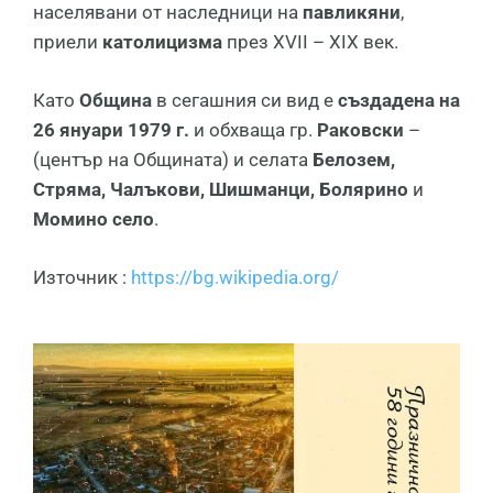
населявани от наследници на
павликяни
,
приели
католицизма
през XVII – XIX век.
Като
Община
в сегашния си вид е
създадена на
26 януари 1979 г.
и обхваща гр.
Раковски
–
(център на Общината) и селата
Белозем,
Стряма, Чалъкови, Шишманци, Болярино
и
Момино село
.
Източник :
https://bg.wikipedia.org/