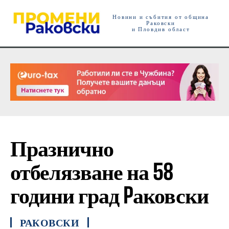
Новини и събития от община
Раковски
и Пловдив област
Празнично
отбелязване на 58
години град Pаковски
РАКОВСКИ