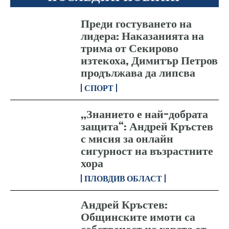
Преди гостуването на
лидера: Наказанията на
трима от Секирово
изтекоха, Димитър Петров
продължава да липсва
СПОРТ
„Знанието е най-добрата
защита“: Андрей Кръстев
с мисия за онлайн
сигурност на възрастните
хора
ПЛОВДИВ ОБЛАСТ
Андрей Кръстев:
Общинските имоти са
собственост на хората от