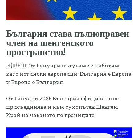
България става пълноправен
член на шенгенското
пространство!
🇧🇬🇪🇺 От 1 януари пътуваме и работим
като истински европейци! България е Европа
и Европа е България.
От 1 януари 2025 България официално се
присъединява и към сухопътен Шенген.
Край на чакането по границите!