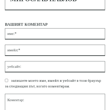
ВАШИЯТ КОМЕНТАР
им
им
уе
запишете моето име, имейл и уебсайт в този браузър
за следващия път, когато коментирам.