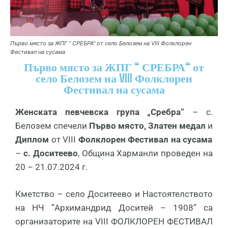
Първо място за ЖПГ “ СРЕБРА“ от село Белозем на VIII Фолклорен
Фестивал на сусама
Първо място за ЖПГ “ СРЕБРА“ от
село Белозем на VIII Фолклорен
Фестивал на сусама
Женската певчевска група „Сребра“
– с.
Белозем спечели
Първо място, Златен медал
и
Диплом
от VIII
Фолклорен Фестивал на сусама
–
с. Доситеево
, Община Харманли проведен на
20 – 21.07.2024 г.
Кметство – село Доситеево и Настоятелството
на НЧ ”Архимандрид Доситей – 1908” са
организаторите на VIII ФОЛКЛОРЕН ФЕСТИВАЛ