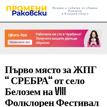
Новини и събития от община
Раковски
и Пловдив област
Първо място за ЖПГ
“ СРЕБРА“ от село
Белозем на VIII
Фолклорен Фестивал