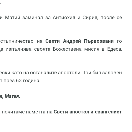
.
ти Матий заминал за Антиохия и Сирия, после се
астъпничество на
Свети Андрей Първозвани
го
а изпълнява своята Божествена мисия в Едеса,
ки като на останалите апостоли. Той бил заловен
т през 63 година.
я, Матея.
то почитаме паметта на
Свети апостол и евангелист