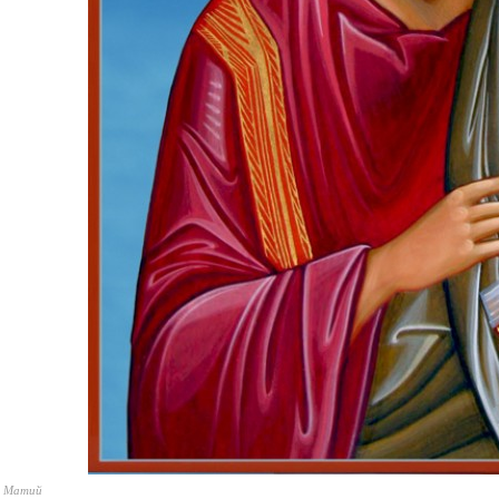
л Матий