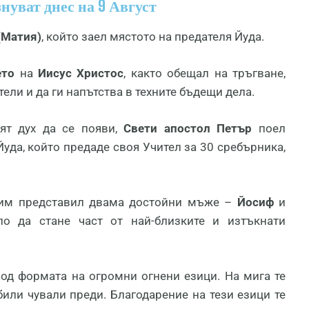
уват днес на 9 Август
(Матия)
, който заел мястото на предателя Йуда.
ето
на
Иисус Христос
, както обещал на тръгване,
тели и да ги напътства в техните бъдещи дела.
ият дух да се появи,
Свети апостол Петър
поел
уда, който предаде своя Учител за 30 сребърника,
 им представил двама достойни мъже –
Йосиф
и
ло да стане част от най-близките и изтъкнати
под формата на огромни огнени езици. На мига те
или чували преди. Благодарение на тези езици те