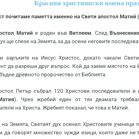
Красиви християнски имена празн
уст почитаме паметта именно на Свети апостол Матий 
остол Матий
е роден във
Витлеем
. След
Възнесени
ух ще слезе на Земята, за да осени неговите последова
и заръките на Иисус Христос, докато чакали Свет
нт да разреши друг въпрос. Кой да заеме мястото на Й
сбъдне древното пророчество от Библията.
остол Петър събрал 120 Христови последователи и
Матия
). Чрез жребий един от тях двамата трябва
тели на Христа. Жребият показал, че това е Матий.
 на Земята, Светият дух осенил Христовите ученици 
и да говорят множество чужди езици, които даже не б