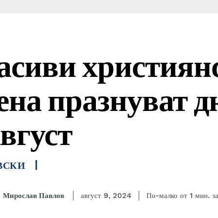
асиви християн
ена празнуват д
Август
ВСКИ
з
Мирослав Павлов
По-малко от 1
мин.
август 9, 2024