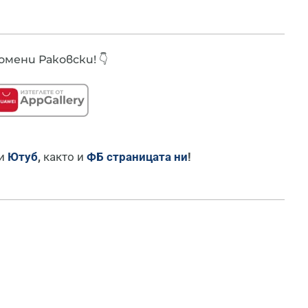
мени Раковски! 👇
и
Ютуб
,
както и
ФБ страницата ни
!