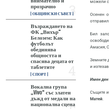
внимателно и
можели с
прозрачно
ОБЩИНСКИ СЪВЕТ
Осенен о
отправил
Възраждането на
ФК „Вихър“
Бил зал
Белозем: Как
освободи
футболът
Амасия, С
обединява
общността и
Земните 
спасява децата от
таблетите
и изтезав
СПОРТ
Имен ден 
Вокална група
„Vivo“ със златен
Същите и
дъжд от медали на
Матей
.
национална сцена