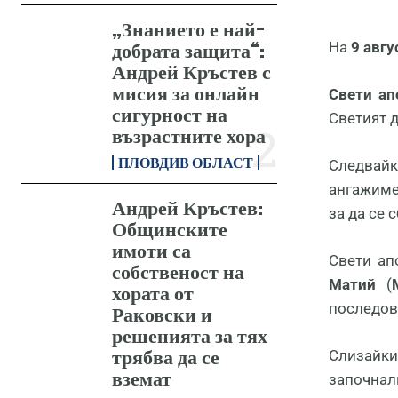
„Знанието е най-
добрата защита“:
На
9 авг
Андрей Кръстев с
мисия за онлайн
Свети ап
сигурност на
Светият д
възрастните хора
ПЛОВДИВ ОБЛАСТ
Следвайк
ангажиме
Андрей Кръстев:
за да се 
Общинските
имоти са
Свети ап
собственост на
Матий
(
хората от
последова
Раковски и
решенията за тях
трябва да се
Слизайки
вземат
започнал