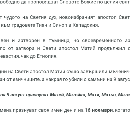
вободно да проповядват Словото Божие по целия свят
т чудото на Светия дух, новоизбраният апостол Све
 към градовете Тиан и Синоп в Кападокия.
овен и затворен в тъмница, но своевременното з
ло от затвора и Свети апостол Матий продължил д
евастия, чак до Етиопия.
дни на Свети апостол Матий също завършили мъченичес
ан от езичниците, а накрая го убили с камъни на 9 авгус
на 9 август празнуват Матей, Матейка, Мати, Матьо, Мати
мена празнуват своя имен ден и на
16 ноември
, кога