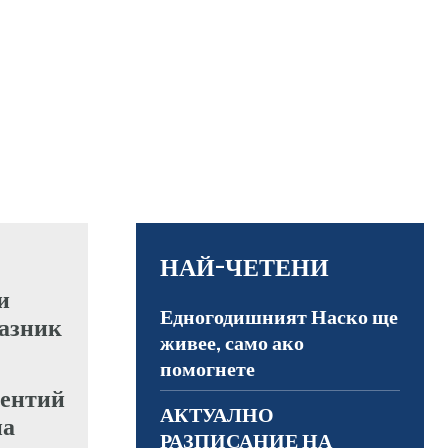
НАЙ-ЧЕТЕНИ
Едногодишният Наско ще
живее, само ако
помогнете
рентий
АКТУАЛНО
на
РАЗПИСАНИЕ НА