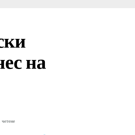
ски
нес на
а четене