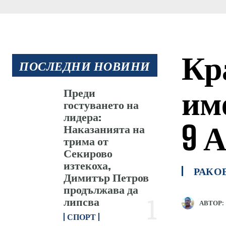
Кр
ПОСЛЕДНИ НОВИНИ
им
Преди
гостуването на
лидера:
9 
Наказанията на
трима от
Секирово
изтекоха,
РАКО
Димитър Петров
продължава да
липсва
АВТОР:
СПОРТ