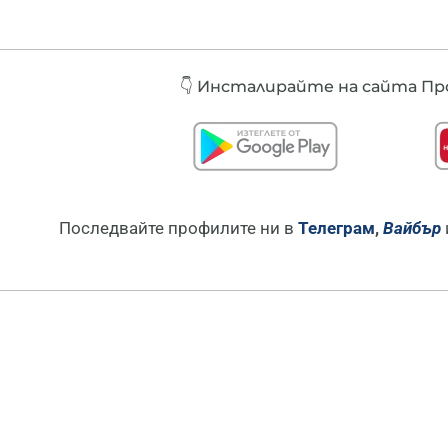
👇 Инсталирайте
на сайта Про
Последвайте профилите ни в
Телеграм
,
Вайбър