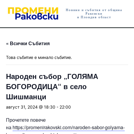
Новини и събития от община
Раковски
и Пловдив област
« Всички Събития
Това събитие е минало събитие.
Народен събор „ГОЛЯМА
БОГОРОДИЦА“ в село
Шишманци
август 31, 2024 @ 18:30
-
22:00
Прочетете повече
на
https://promenirakovski.com/naroden-sabor-golyama-