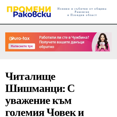
Новини и събития от община
Раковски
и Пловдив област
Читалище
Шишманци: С
уважение към
големия Човек и