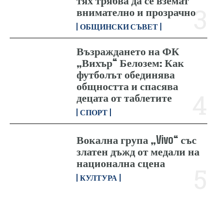
тях трябва да се вземат
внимателно и прозрачно
ОБЩИНСКИ СЪВЕТ
Възраждането на ФК
„Вихър“ Белозем: Как
футболът обединява
общността и спасява
децата от таблетите
СПОРТ
Вокална група „Vivo“ със
златен дъжд от медали на
национална сцена
КУЛТУРА