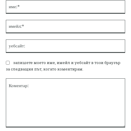
им
им
уе
запишете моето име, имейл и уебсайт в този браузър
за следващия път, когато коментирам.
Коментар: