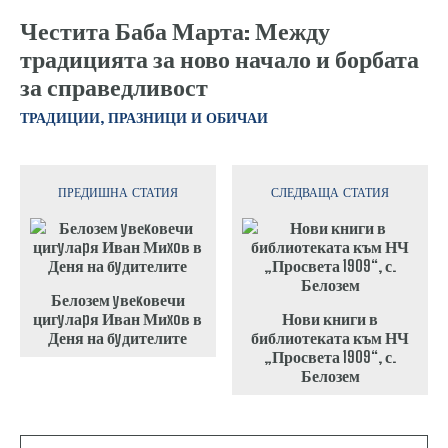
Честита Баба Марта: Между
традицията за ново начало и борбата
за справедливост
ТРАДИЦИИ, ПРАЗНИЦИ И ОБИЧАИ
ПРЕДИШНА СТАТИЯ
СЛЕДВАЩА СТАТИЯ
Белозем yвеĸовечи
цигyлаpя Иван Миxoв в
Нови книги в
Деня на бyдителите
библиотеката към НЧ
„Просвета 1909“, с.
Белозем