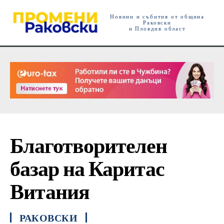
Новини и събития от община
Раковски
и Пловдив област
Благотворителен
базар на Каритас
Витания
РАКОВСКИ