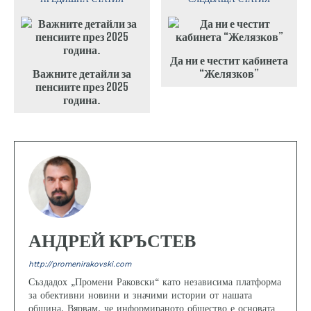
Да ни е честит кабинета
Важните детайли за
“Желязков”
пенсиите през 2025
година.
АНДРЕЙ КРЪСТЕВ
http://promenirakovski.com
Създадох „Промени Раковски“ като независима платформа
за обективни новини и значими истории от нашата
община. Вярвам, че информираното общество е основата