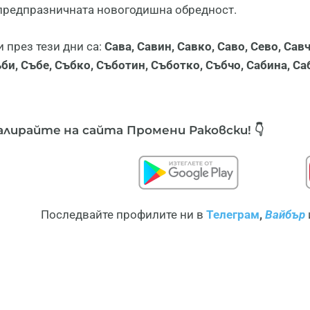
 предпразничната новогодишна обредност.
 през тези дни са:
Сава, Савин, Савко, Саво, Сево, Савч
би, Събе, Събко, Съботин, Съботко, Събчо, Сабина, С
алирайте
на сайта Промени Раковски! 👇
Последвайте профилите ни в
Телеграм
,
Вайбър