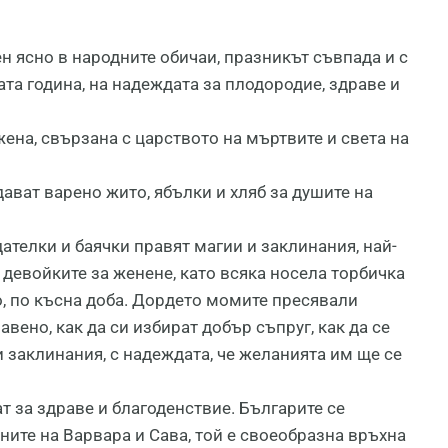
ен ясно в народните обичаи, празникът съвпада и с
та година, на надеждата за плодородие, здраве и
жена, свързана с царството на мъртвите и света на
дават варено жито, ябълки и хляб за душите на
ателки и баячки правят магии и заклинания, най-
девойките за женене, като всяка носела торбичка
о, по късна доба. Дордето момите пресявали
вено, как да си избират добър съпруг, как да се
 заклинания, с надеждата, че желанията им ще се
т за здраве и благоденствие. Българите се
ните на Варвара и Сава, той е своеобразна връхна