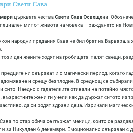
мври Свети Сава
ември
църквата чества
Свети Сава Освещени
. Обознач
пециален миг от живота на човека – раждането на Нова
кои народни предания Сава не бил брат на Варвара, а 
.
 този ден жените ходят на гробищата, палят свещи, раз
.
предците ни свързват и с магически период, когато гад
задомяване и срещу безплодие. В среднощ се събирали 
и сито. Наедно с гадателките отивали на потайно мяст
 възрастните жени ги учели как да държат ситото изпра
астливо, да си родят здрави деца. Изричали магически
Сава по стар обича се пържат мекици, които се раздава
 и за Никулден 6 декември. Емоционално свързван с д