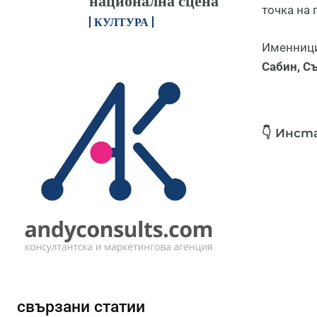
национална сцена
точка на
КУЛТУРА
Именници
Сабин, Съ
👇 Инст
свързани статии