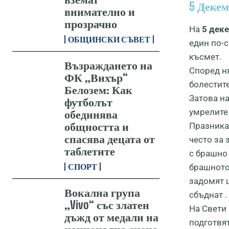
5 Деке
внимателно и
прозрачно
На
5 дек
ОБЩИНСКИ СЪВЕТ
един по-с
късмет.
Възраждането на
Според ня
ФК „Вихър“
болестите
Белозем: Как
Затова на
футболът
умрелите
обединява
общността и
Празника 
спасява децата от
често за 
таблетите
с брашно 
СПОРТ
брашното,
задомят щ
Вокална група
сбъднат .
„Vivo“ със златен
На Свети 
дъжд от медали на
подготвят