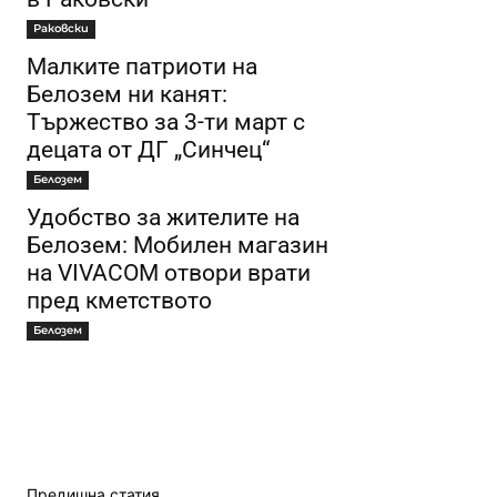
Раковски
Малките патриоти на
Белозем ни канят:
Тържество за 3-ти март с
децата от ДГ „Синчец“
Белозем
Удобство за жителите на
Белозем: Мобилен магазин
на VIVACOM отвори врати
пред кметството
Белозем
Предишна статия