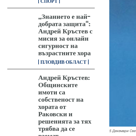
СПОРТ
„Знанието е най-
добрата защита“:
Андрей Кръстев с
мисия за онлайн
сигурност на
възрастните хора
ПЛОВДИВ ОБЛАСТ
Андрей Кръстев:
Общинските
имоти са
собственост на
хората от
Раковски и
решенията за тях
трябва да се
5 Декември Све
вземат