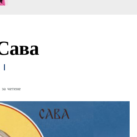
 Сава
за четене
.