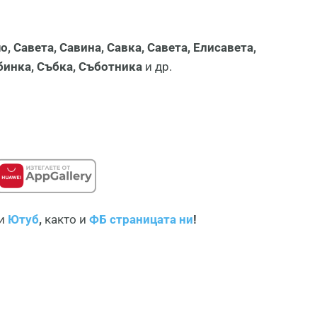
о, Савета, Савина, Савка, Савета, Елисавета,
абинка, Събка, Съботника
и др.
и
Ютуб
,
както и
ФБ страницата ни
!