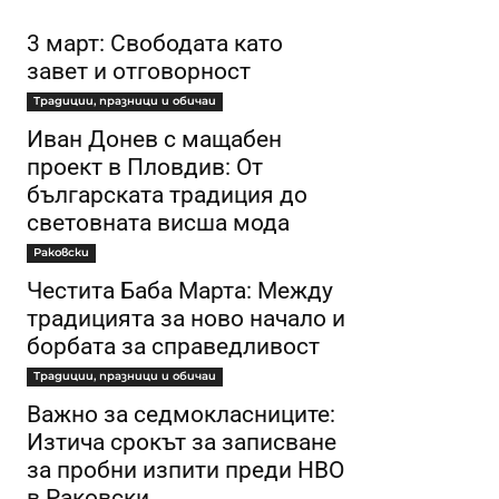
3 март: Свободата като
завет и отговорност
Традиции, празници и обичаи
Иван Донев с мащабен
проект в Пловдив: От
българската традиция до
световната висша мода
Раковски
Честита Баба Марта: Между
традицията за ново начало и
борбата за справедливост
Традиции, празници и обичаи
Важно за седмокласниците:
Изтича срокът за записване
за пробни изпити преди НВО
в Раковски