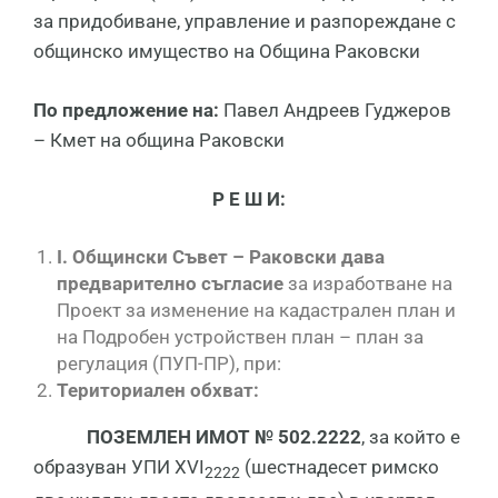
за придобиване, управление и разпореждане с
общинско имущество на Община Раковски
По предложение на:
Павел Андреев Гуджеров
– Кмет на община Раковски
Р Е Ш И:
I
. Общински Съвет
– Раковски дава
предварително съгласие
за изработване на
Проект за изменение на кадастрален план и
на Подробен устройствен план – план за
регулация (ПУП-ПР), при:
Териториален обхват:
П
ОЗЕМЛЕН
И
МОТ
№ 502.2222
, за който е
образуван УПИ ХVI
(шестнадесет римско
2222