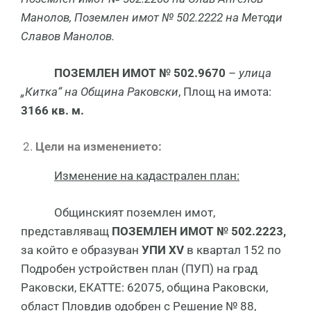
Манолов,
Поземлен имот
№ 502.22
22
на
Методи
Славов Манолов.
ПОЗЕМЛЕН ИМОТ № 502.9670
–
улица
„Китка“ на Община Раковски
, Площ на имота:
3166 кв. м.
Цели на изменението:
Изменение на кадастрален план:
Общинският поземлен имот,
представляващ
ПОЗЕМЛЕН ИМОТ № 502.2223,
за който е образуван
УПИ
XV
в квартал 152 по
Подробен устройствен план (ПУП) на град
Раковски, ЕКАТТЕ: 62075, община Раковски,
област Пловдив одобрен с Решение № 88,