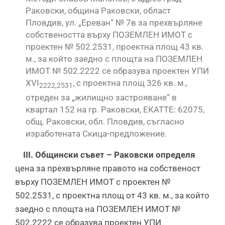
Раковски, община Раковски, област
Пловдив, ул. „Ереван“ № 7в за прехвърляне
собствеността върху ПОЗЕМЛЕН ИМОТ с
проектен № 502.2531, проектна площ 43 кв.
м., за който заедно с площта на ПОЗЕМЛЕН
ИМОТ № 502.2222 се образува проектен УПИ
XVI
, с проектна площ 326 кв. м.,
2222,2531
отреден за „жилищно застрояване“ в
квартал 152 на гр. Раковски, ЕКАТТЕ: 62075,
общ. Раковски, обл. Пловдив, съгласно
изработената Скица-предложение.
III
.
Общински съвет
– Раковски определя
цена за прехвърляне правото на собственост
върху ПОЗЕМЛЕН ИМОТ с проектен №
502.2531, с проектна площ от 43 кв. м., за който
заедно с площта на ПОЗЕМЛЕН ИМОТ №
502.2222 се образува проектен УПИ