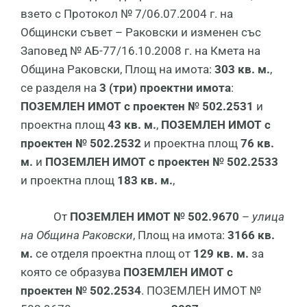
взето с Протокол № 7/06.07.2004 г. на
Общински съвет – Раковски и изменен със
Заповед № АБ-77/16.10.2008 г. на Кмета на
Община Раковски, Площ на имота:
303 кв. м.
,
се разделя на
3 (три) проектни имота
:
ПОЗЕМЛЕН ИМОТ с проектен № 502.2531
и
проектна площ
43 кв. м.
,
ПОЗЕМЛЕН ИМОТ с
проектен № 502.2532
и проектна площ
76 кв.
м.
и
ПОЗЕМЛЕН ИМОТ с проектен № 502.2533
и проектна площ
183 кв. м.
,
От
ПОЗЕМЛЕН ИМОТ № 502.9670
–
улица
на Община Раковски
, Площ на имота:
3166 кв.
м.
се отделя проектна площ от
129 кв. м.
за
която се образува
ПОЗЕМЛЕН ИМОТ с
проектен № 502.2534
. ПОЗЕМЛЕН ИМОТ №