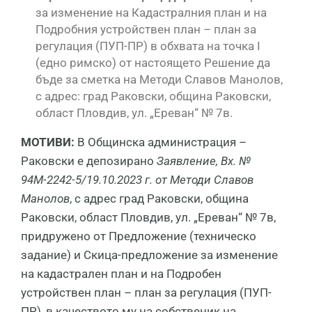
за изменение на Кадастралния план и на
Подробния устройствен план – план за
регулация (ПУП-ПР) в обхвата на точка I
(едно римско) от настоящето Решение да
бъде за сметка на Методи Славов Манолов,
с адрес: град Раковски, община Раковски,
област Пловдив, ул. „Ереван“ № 7в.
МОТИВИ:
В Общинска администрация –
Раковски е депозирано
Заявление, Вх. №
94М-2242-5/19.10.2023 г. от Методи Славов
Манолов
, с адрес град Раковски, община
Раковски, област Пловдив, ул. „Ереван“ № 7в,
придружено от Предложение (техническо
задание) и Скица-предложение за изменение
на кадастрален план и на Подробен
устройствен план – план за регулация (ПУП-
ПР), в качеството му на собственик на