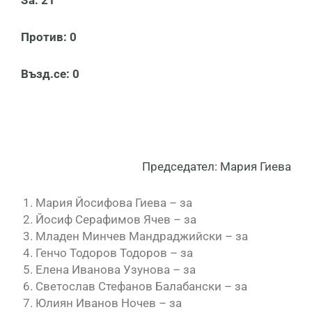
За:
21
Против:
0
Възд.се: 0
Председател: Мария Гиева
Мария Йосифова Гиева – за
Йосиф Серафимов Ячев – за
Младен Минчев Мандраджийски – за
Генчо Тодоров Тодоров – за
Елена Иванова Узунова – за
Светослав Стефанов Балабански – за
Юлиян Иванов Ночев – за