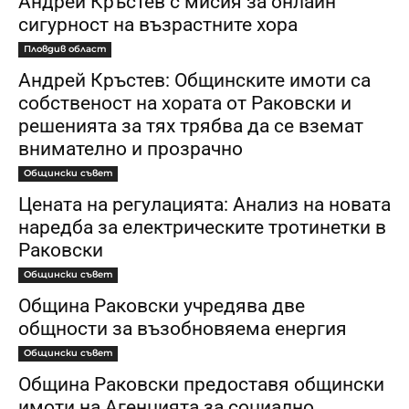
Андрей Кръстев с мисия за онлайн
сигурност на възрастните хора
Пловдив област
Андрей Кръстев: Общинските имоти са
собственост на хората от Раковски и
решенията за тях трябва да се вземат
внимателно и прозрачно
Общински съвет
Цената на регулацията: Анализ на новата
наредба за електрическите тротинетки в
Раковски
Общински съвет
Община Раковски учредява две
общности за възобновяема енергия
Общински съвет
Община Раковски предоставя общински
имоти на Агенцията за социално