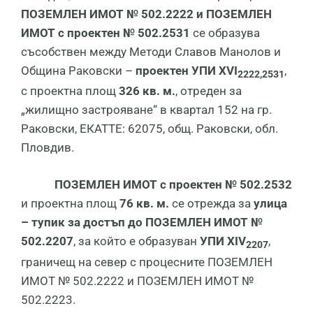
ПОЗЕМЛЕН ИМОТ № 502.2222 и ПОЗЕМЛЕН
ИМОТ с проектен № 502.2531
се образува
съсобствен между Методи Славов Манолов и
Община Раковски –
проектен УПИ
XVI
,
2222,2531
с проектна площ
326 кв. м.
, отреден за
„жилищно застрояване“ в квартал 152 на гр.
Раковски, ЕКАТТЕ: 62075, общ. Раковски, обл.
Пловдив.
ПОЗЕМЛЕН ИМОТ с проектен № 502.2532
и проектна площ
76 кв. м.
се отрежда за
улица
– тупик за достъп до ПОЗЕМЛЕН ИМОТ №
502.2207
, за който е образуван
УПИ
XIV
,
2207
граничещ на север с процесните ПОЗЕМЛЕН
ИМОТ № 502.2222 и ПОЗЕМЛЕН ИМОТ №
502.2223.