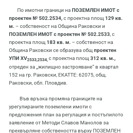
По имотни граници на
ПОЗЕМЛЕН ИМОТ с
проектен № 502.2534,
с проектна площ
129 кв.
м.
– собственост на Община Раковски и
ПОЗЕМЛЕН ИМОТ с проектен № 502.2533
, с
проектна площ
183 кв. м.
– собственост на
Община Раковски се образува общ
проектен
УПИ
XV
с проектна площ
312 кв. м.,
2533,2534
,
отреден за „жилищно застрояване“ в квартал
152 на гр. Раковски, ЕКАТТЕ: 62075, общ.
Раковски, обл. Пловдив.
Във връзка промяна границите на
урегулираните поземлени имоти с
предложения план за регулация и постъпилото
заявление от Методи Славов Манолов за
прехвърляне собствеността върху ПОЗЕМЛЕН