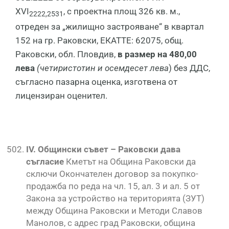
XVI
, с проектна площ 326 кв. м.,
2222,2531
отреден за „жилищно застрояване“ в квартал
152 на гр. Раковски, ЕКАТТЕ: 62075, общ.
Раковски, обл. Пловдив,
в размер на 480,00
лева
(четиристотин
и осемдесет
лева
) без ДДС,
съгласно пазарна оценка, изготвена от
лицензиран оценител.
IV
. Общински съвет – Раковски дава
съгласие
Кметът на Община Раковски да
сключи Окончателен договор за покупко-
продажба по реда на чл. 15, ал. 3 и ал. 5 от
Закона за устройство на територията (ЗУТ)
между Община Раковски и Методи Славов
Манолов, с адрес град Раковски, община