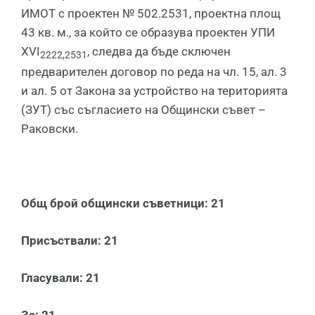
ИМОТ с проектен № 502.2531, проектна площ
43 кв. м., за който се образува проектен УПИ
XVI
, следва да бъде сключен
2222,2531
предварителен договор по реда на чл. 15, ал. 3
и ал. 5 от Закона за устройство на територията
(ЗУТ) със съгласието на Общински съвет –
Раковски.
Общ брой общ
ински
съветници:
2
1
Присъствали: 21
Гласували: 21