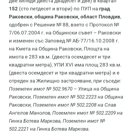
две хиляди двеста двадесет и две) в квартал
152
(сто петдесет и втори) по ПУП на
град
Раковски
,
община Раковски, област Пловдив
,
одобрен с Решение № 88, взето с Протокол №
7/06.07.2004 г. на Общински съвет – Раковски
и изменен със Заповед № АБ-77/16.10.2008 г.
на Кмета на Община Раковски, Площта на
имота е 283 кв.м. (двеста осемдесет и три
квадратни метра), УПИ ХVI има площ 283 кв.м.
(двеста осемдесет и три квадратни метра) и е
отреден за Жилищно застрояване,
при съседи:
Поземлен имот
№ 502.9670
–
Улица на Община
Раковски,
Поземлен имот
№ 502.2223 на Община
Раковски,
Поземлен имот
№ 502.2208 на Слав
Ангелов Манолов,
Поземлен имот
№ 502.2209 на
Гинка Ботева Маркова,
Поземлен имот
№
502.2221 на Гинка Ботева Маркова
.