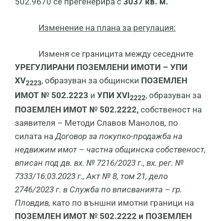
502.9670 се прегенерира с
3037 кв. м.
Изменение на плана за регулация:
Изменя се границита между сеседните
УРЕГУЛИРАНИ ПОЗЕМЛЕНИ ИМОТИ – УПИ
XV
, образуван за общински
ПОЗЕМЛЕН
2223
ИМОТ № 502.2223
и
УПИ
XVI
, образуван за
2222
ПОЗЕМЛЕН ИМОТ № 502.2222,
собственост на
заявителя – Методи Славов Манолов
,
по
силата на
Договор за покупко-продажба на
недвижим имот – частна общинска собственост,
вписан под дв. вх. № 7216/2023 г., вх. рег. №
7333/16.03.2023 г., Акт № 8, том 21, дело
2746/2023 г. в Служба по вписванията – гр.
Пловдив,
като по външни имотни граници на
ПОЗЕМЛЕН ИМОТ № 502.2222 и ПОЗЕМЛЕН