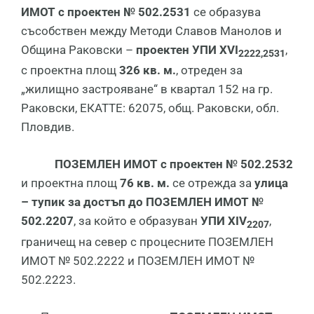
ИМОТ с проектен № 502.2531
се образува
съсобствен между Методи Славов Манолов и
Община Раковски –
проектен УПИ
XVI
,
2222,2531
с проектна площ
326 кв. м.
, отреден за
„жилищно застрояване“ в квартал 152 на гр.
Раковски, ЕКАТТЕ: 62075, общ. Раковски, обл.
Пловдив.
ПОЗЕМЛЕН ИМОТ с проектен № 502.2532
и проектна площ
76 кв. м.
се отрежда за
улица
– тупик за достъп до ПОЗЕМЛЕН ИМОТ №
502.2207
, за който е образуван
УПИ
XIV
,
2207
граничещ на север с процесните ПОЗЕМЛЕН
ИМОТ № 502.2222 и ПОЗЕМЛЕН ИМОТ №
502.2223.