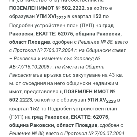
ПОЗЕМЛЕН ИМОТ № 502.2222
, за който е
образуван
УПИ
XVI
в квартал
152
по
2222
Подробен устройствен план (ПУП) на
град
Раковски, ЕКАТТЕ: 62075, община Раковски
,
област Пловдив
, одобрен с
Решение № 88, взето
с Протокол № 7/06.07.2004 г. на Общински съвет
– Раковски и изменен със Заповед №
АБ-77/16.10.2008 г. на Кмета на Община
Раковски
във връзка със закупуване на 43 кв.
м. от съседния на него общински недвижим
имот, представляващ
ПОЗЕМЛЕН ИМОТ №
502.2223
, за който е образуван
УПИ
XV
в
2223
квартал
152
по Подробен устройствен план
(ПУП) на
град Раковски, ЕКАТТЕ: 62075,
община Раковски
,
област Пловдив
,
одобрен с
Решение № 88, взето с Протокол № 7/06.07.2004