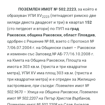
П
ОЗЕМЛЕН
И
МОТ
№ 502.222
3
, за който е
образуван УПИ ХV
(петнадесет римско две
2223
хиляди двеста двадесет и три) в квартал
152
(сто петдесет и втори) по ПУП на
град
Раковски
,
община Раковски, област Пловдив
,
одобрен с Решение № 88, взето с Протокол №
7/06.07.2004 г. на Общински съвет – Раковски
и изменен със Заповед № АБ-77/16.10.2008 г.
на Кмета на Община Раковски, Площта на
имота е 303 кв.м. (триста и три квадратни
метра), УПИ ХV има площ 303 кв.м. (триста и
три квадратни метра) и е отреден за Жилищно
застрояване,
при съседи:
Поземлен имот
№
502.9670
–
Улица на Община Раковски,
Поземлен
имот
№ 502.22
07
на
Петър Христов Върбанов
,
Поземлен имот
№ 502.2208 на Слав Ангелов