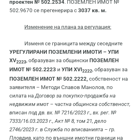
проектен № 502.2534
. ПОЗЕМЛЕН ИМОТ №
502.9670 се прегенерира с
3037 кв. м.
Изменение на плана за регулация:
Изменя се границита между сеседните
УРЕГУЛИРАНИ ПОЗЕМЛЕНИ ИМОТИ – УПИ
XV
, образуван за общински
ПОЗЕМЛЕН
2223
ИМОТ № 502.2223
и
УПИ
XVI
, образуван за
2222
ПОЗЕМЛЕН ИМОТ № 502.2222,
собственост на
заявителя – Методи Славов Манолов
,
по
силата на
Договор за покупко-продажба на
недвижим имот – частна общинска собственост,
вписан под дв. вх. № 7216/2023 г., вх. рег. №
7333/16.03.2023 г., Акт № 8, том 21, дело
2746/2023 г. в Служба по вписванията – гр.
Пловдив,
като по външни имотни граници на