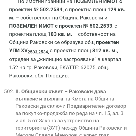
По имотни граници на
ПОЗЕМЛЕН ИМОТ с
проектен № 502.2534,
с проектна площ
129 кв.
м.
– собственост на Община Раковски и
ПОЗЕМЛЕН ИМОТ с проектен № 502.2533
, с
проектна площ
183 кв. м.
– собственост на
Община Раковски се образува общ
проектен
УПИ
XV
с проектна площ
312 кв. м.,
2533,2534
,
отреден за „жилищно застрояване“ в квартал
152 на гр. Раковски, ЕКАТТЕ: 62075, общ.
Раковски, обл. Пловдив.
II
. Общински съвет
– Раковски дава
съгласие и възлага
на Кмета на Община
Раковски да сключи Предварителен договор
за покупко-продажба по реда на чл. 15, ал. 3
и ал. 5 от Закона за устройство на
територията (ЗУТ) между Община Раковски и
Методи Славов Манолов, с адрес град