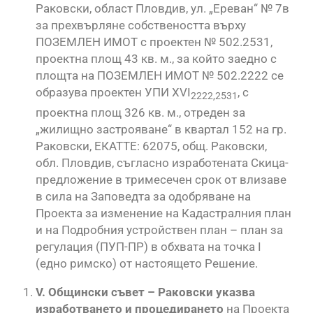
Раковски, област Пловдив, ул. „Ереван“ № 7в
за прехвърляне собствеността върху
ПОЗЕМЛЕН ИМОТ с проектен № 502.2531,
проектна площ 43 кв. м., за който заедно с
площта на ПОЗЕМЛЕН ИМОТ № 502.2222 се
образува проектен УПИ XVI
, с
2222,2531
проектна площ 326 кв. м., отреден за
„жилищно застрояване“ в квартал 152 на гр.
Раковски, ЕКАТТЕ: 62075, общ. Раковски,
обл. Пловдив, съгласно изработената Скица-
предложение в тримесечен срок от влизаве
в сила на Заповедта за одобряване на
Проекта за изменение на Кадастралния план
и на Подробния устройствен план – план за
регулация (ПУП-ПР) в обхвата на точка I
(едно римско) от настоящето Решение.
V
.
Общински съвет
– Раковски указва
и
зработването и процедирането
на Проекта