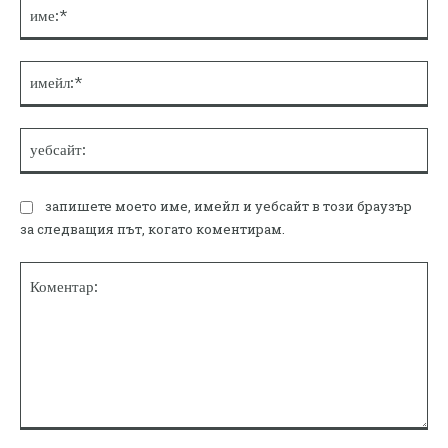
им
им
уе
запишете моето име, имейл и уебсайт в този браузър
за следващия път, когато коментирам.
Коментар: