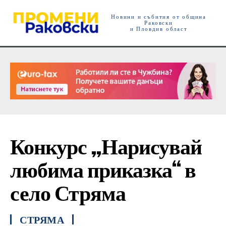
Новини и събития от община
Раковски
и Пловдив област
Конкурс „Нарисувай
любима приказка“ в
село Стряма
СТРЯМА